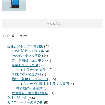
→もっと見る
メニュー
会社とのトラブル実例集
(209)
SNSに関わるトラブル
(4)
その他トラブル事例
(14)
データ漏洩・流出事例
(21)
副業トラブル事例
(36)
ナイトワークの副業
(17)
学歴詐称・経歴詐称
(5)
横領・着服トラブル事例
(105)
タイムカードに関するトラブル事例
(4)
交通費の不正請求
(6)
飲酒運転・酒気帯び運転
(24)
会社一問一答
(406)
大卒フリーターのその後
(81)