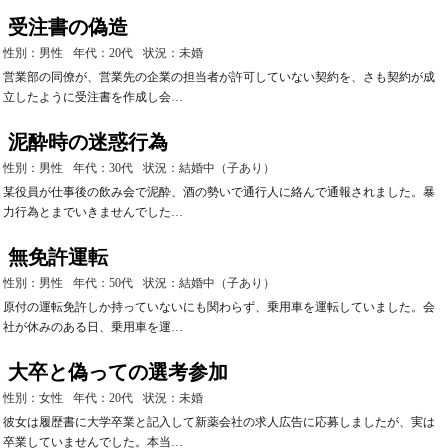
受注書の偽造
性別：男性
年代：20代
状況：未婚
営業部の同僚が、営業先の企業の担当者が許可していない契約を、さも契約が成
立したように受注書を作成し会…
泥酔時の迷惑行為
性別：男性
年代：30代
状況：結婚中（子あり）
某役員が仕事後の飲み会で泥酔、酒の勢いで通行人に絡んで通報されました。暴
力行為とまでいきませんでした…
無免許運転
性別：男性
年代：50代
状況：結婚中（子あり）
原付の運転免許しか持っていないにも関わらず、乗用車を運転していました。会
社が休みのある日、乗用車を運…
大卒と偽っての選考参加
性別：女性
年代：20代
状況：未婚
彼女は履歴書に大学卒業と記入して新薬会社の求人広告に応募しましたが、実は
卒業していませんでした。本当…