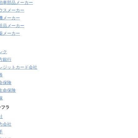
動車部品メーカー
ウスメーカー
機メーカー
粧品メーカー
薬メーカー
ンク
方銀行
レジットカード会社
券
命保険
生命保険
保
ンフラ
社
力会社
手