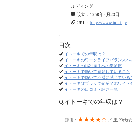
ルディング
設立：1950年4月20日
URL：
https://www.itoki.jp/
目次
イトーキでの年収は？
イトーキのワークライフバランスへ
イトーキの福利厚生への満足度
イトーキで働いて満足していること
イトーキで働いて不満に感じている
イトーキはブラック企業？ホワイト
イトーキの口コミ・評判一覧
Q.イトーキでの年収は？
★★★★☆
評価：
／
20代