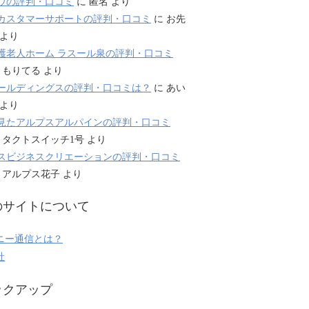
ウの評判・口コミ
に
匿名
より
カスタマーサポートの評判・口コミ
に
お先
より
護老人ホーム ラスール泉の評判・口コミ
に
もりてる
より
ールディングスの評判・口コミは？
に
あい
より
見たアルプスアルパインの評判・口コミ
に
タクトスイッチ1号
より
スビジネスクリエーションの評判・口コミ
に
アルプス花子
より
のサイトについて
ニー通信とは？
社
ックアップ