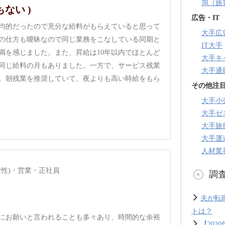
JR（
もない )
広告・IT
均的だったので充分な給料がもらえていると思って
大手広
の仕方も曖昧なので同じ業務をこなしている同期と
IT大手
満を感じました。また、昇給は10年以内でほとんど
大手キ
同じ給料の月もありました。一方で、サービス残業
大手通
。朝残業を推奨していて、夜よりも高い時給をもら
その他注
大手小
大手ゼ
大手旅
大手運
人材業
女性)・営業・正社員
調
夫が転
トは？
にお願いと言われることも多々あり、時間的な余裕
【20