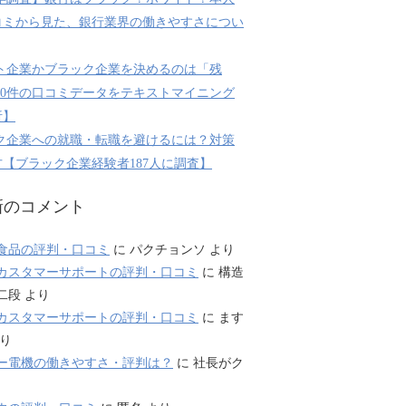
コミから見た、銀行業界の働きやすさについ
ト企業かブラック企業を決めるのは「残
800件の口コミデータをテキストマイニング
析】
ク企業への就職・転職を避けるには？対策
【ブラック企業経験者187人に調査】
新のコメント
食品の評判・口コミ
に
パクチョンソ
より
カスタマーサポートの評判・口コミ
に
構造
二段
より
カスタマーサポートの評判・口コミ
に
ます
り
ー電機の働きやすさ・評判は？
に
社長がク