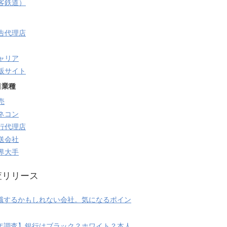
旅客鉄道）
告代理店
ャリア
販サイト
目業種
売
ネコン
行代理店
送会社
界大手
査リリース
職するかもしれない会社。気になるポイン
20年調査】銀行はブラック？ホワイト？本人