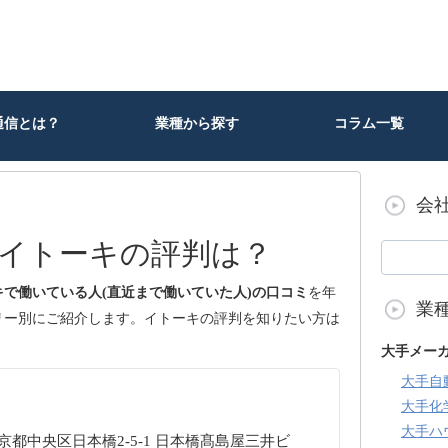
通信とは？
業種から探す
コラム一覧
会
イトーキの評判は？
キで働いている人(直近まで働いていた人)の口コミ
を年
業
リー別にご紹介します。イトーキの評判を知りたい方は
大手メー
大手自
大手化
大手ハ
 東京都中央区日本橋2-5-1 日本橋髙島屋三井ビ