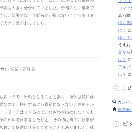
ている傾向にありました。また、案件による重みの
ユウコ
部署も大きく分かれていました。余裕のない部署で
コマツ
忙しい部署では一年間有給が取れないこともありま
真っ暗
特別養
て大きく差がありました。
は？
ゆうホ
うえお
妻から
は？
アルプ
女性)・営業・正社員
は？
こ
も多いので、出勤となることもあり、連休は特に休
カンパ
要なので、旅行するにも直前にならないと休めるか
運営会
ートワークはできるので、わざわざ出社しなくても
様のビルで仕事をしたりと、その辺は自由に仕事が
ピ
ち着いて快適に仕事ができることもありました。残