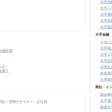
大手自
大手ハ
大手電
大手化
大手製
大手金融
メガバ
大手地
の満足度
大手ク
大手証
こと
日系生
企業？
外資系
大手損
商社・イ
総合商
大手電
(女性)・空間デザイナー・正社員
鉄道大