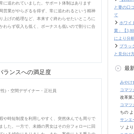
常に追われていました。サポート体制はあります
と妻の口
局営業がやらざるを得ず、常に追われるという精神
て
り上げの処理など、本来すぐ終わらせたいところに
ホワイ
かわらず収入も低く、ボーナスも低いので割りに合
業」【3,
により分
ブラッ
と見分け方
最
バランスへの満足度
みやけ
コマツ
(女性)・空間デザイナー・正社員
改革第
コマツ
ちの
よ
暇や時短制度を利用しやすく、突然休んでも周りで
サンエ
ました。一方で、未婚の男女はその分フォローに回
ソ
より