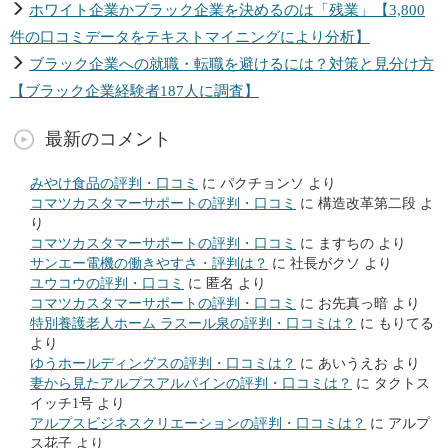
ホワイト企業かブラック企業を決めるのは「残業」【3,800
件の口コミデータをテキストマイニングにより分析】
ブラック企業への就職・転職を避けるには？対策と見分け方
【ブラック企業経験者187人に調査】
最新のコメント
みやけ食品の評判・口コミ
に
パクチョンソ
より
コマツカスタマーサポートの評判・口コミ
に
構造改革第二段
よ
り
コマツカスタマーサポートの評判・口コミ
に
ますちの
より
サンエー電機の働きやすさ・評判は？
に
社長がクソ
より
ユウコウの評判・口コミ
に
匿名
より
コマツカスタマーサポートの評判・口コミ
に
お先真っ暗
より
特別養護老人ホーム ラスール泉の評判・口コミは？
に
もりてる
より
ゆうホールディングスの評判・口コミは？
に
あいうえお
より
妻から見たアルプスアルパインの評判・口コミは？
に
タクトス
イッチ1号
より
アルプスビジネスクリエーションの評判・口コミは？
に
アルプ
ス花子
より