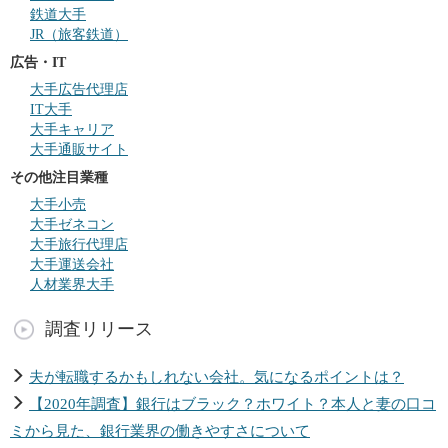
鉄道大手
JR（旅客鉄道）
広告・IT
大手広告代理店
IT大手
大手キャリア
大手通販サイト
その他注目業種
大手小売
大手ゼネコン
大手旅行代理店
大手運送会社
人材業界大手
調査リリース
夫が転職するかもしれない会社。気になるポイントは？
【2020年調査】銀行はブラック？ホワイト？本人と妻の口コ
ミから見た、銀行業界の働きやすさについて