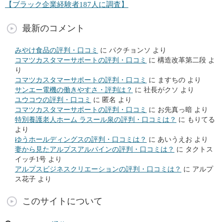
【ブラック企業経験者187人に調査】
最新のコメント
みやけ食品の評判・口コミ
に
パクチョンソ
より
コマツカスタマーサポートの評判・口コミ
に
構造改革第二段
よ
り
コマツカスタマーサポートの評判・口コミ
に
ますちの
より
サンエー電機の働きやすさ・評判は？
に
社長がクソ
より
ユウコウの評判・口コミ
に
匿名
より
コマツカスタマーサポートの評判・口コミ
に
お先真っ暗
より
特別養護老人ホーム ラスール泉の評判・口コミは？
に
もりてる
より
ゆうホールディングスの評判・口コミは？
に
あいうえお
より
妻から見たアルプスアルパインの評判・口コミは？
に
タクトス
イッチ1号
より
アルプスビジネスクリエーションの評判・口コミは？
に
アルプ
ス花子
より
このサイトについて