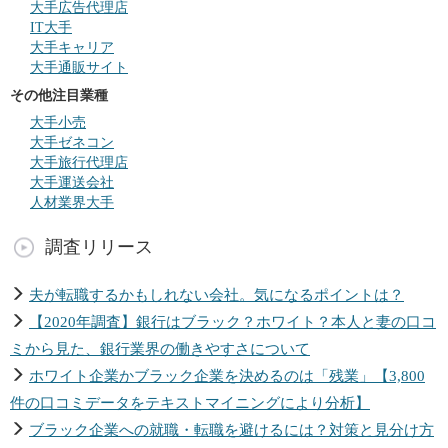
大手広告代理店
IT大手
大手キャリア
大手通販サイト
その他注目業種
大手小売
大手ゼネコン
大手旅行代理店
大手運送会社
人材業界大手
調査リリース
夫が転職するかもしれない会社。気になるポイントは？
【2020年調査】銀行はブラック？ホワイト？本人と妻の口コ
ミから見た、銀行業界の働きやすさについて
ホワイト企業かブラック企業を決めるのは「残業」【3,800
件の口コミデータをテキストマイニングにより分析】
ブラック企業への就職・転職を避けるには？対策と見分け方