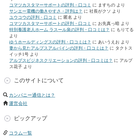
コマツカスタマーサポートの評判・口コミ
に
ますちの
より
サンエー電機の働きやすさ・評判は？
に
社長がクソ
より
ユウコウの評判・口コミ
に
匿名
より
コマツカスタマーサポートの評判・口コミ
に
お先真っ暗
より
特別養護老人ホーム ラスール泉の評判・口コミは？
に
もりてる
より
ゆうホールディングスの評判・口コミは？
に
あいうえお
より
妻から見たアルプスアルパインの評判・口コミは？
に
タクトス
イッチ1号
より
アルプスビジネスクリエーションの評判・口コミは？
に
アルプ
ス花子
より
このサイトについて
カンパニー通信とは？
運営会社
ピックアップ
コラム一覧