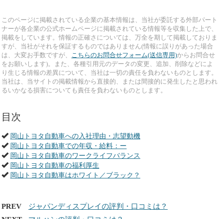
このページに掲載されている企業の基本情報は、当社が委託する外部パート
ナーが各企業の公式ホームページに掲載されている情報等を収集した上で、
掲載をしています。情報の正確さについては、万全を期して掲載しておりま
すが、当社がそれを保証するものではありません(情報に誤りがあった場合
は、大変お手数ですが、
こちらのお問合せフォーム(送信専用)
からお問合せ
をお願いします)。また、各種引用元のデータの変更、追加、削除などによ
り生じる情報の差異について、当社は一切の責任を負わないものとします。
当社は、当サイトの掲載情報から直接的、または間接的に発生したと思われ
るいかなる損害についても責任を負わないものとします。
目次
岡山トヨタ自動車への入社理由・志望動機
岡山トヨタ自動車での年収・給料：ー
岡山トヨタ自動車のワークライフバランス
岡山トヨタ自動車の福利厚生
岡山トヨタ自動車はホワイト／ブラック？
PREV
ジャパンディスプレイの評判・口コミは？