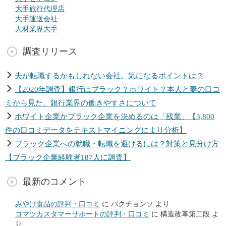
大手旅行代理店
大手運送会社
人材業界大手
調査リリース
夫が転職するかもしれない会社。気になるポイントは？
【2020年調査】銀行はブラック？ホワイト？本人と妻の口コ
ミから見た、銀行業界の働きやすさについて
ホワイト企業かブラック企業を決めるのは「残業」【3,800
件の口コミデータをテキストマイニングにより分析】
ブラック企業への就職・転職を避けるには？対策と見分け方
【ブラック企業経験者187人に調査】
最新のコメント
みやけ食品の評判・口コミ
に
パクチョンソ
より
コマツカスタマーサポートの評判・口コミ
に
構造改革第二段
よ
り