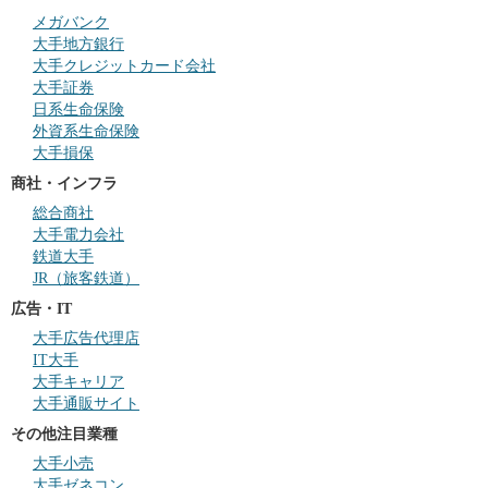
メガバンク
大手地方銀行
大手クレジットカード会社
大手証券
日系生命保険
外資系生命保険
大手損保
商社・インフラ
総合商社
大手電力会社
鉄道大手
JR（旅客鉄道）
広告・IT
大手広告代理店
IT大手
大手キャリア
大手通販サイト
その他注目業種
大手小売
大手ゼネコン