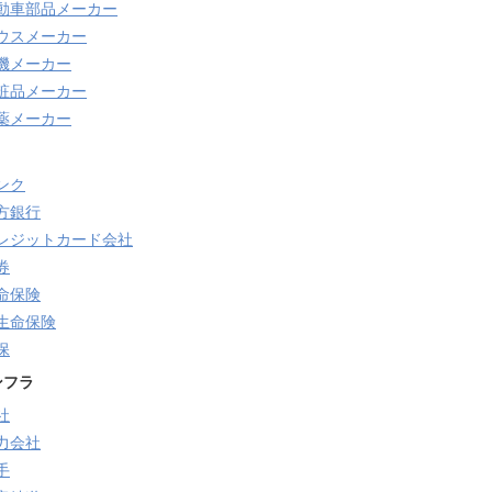
動車部品メーカー
ウスメーカー
機メーカー
粧品メーカー
薬メーカー
ンク
方銀行
レジットカード会社
券
命保険
生命保険
保
ンフラ
社
力会社
手