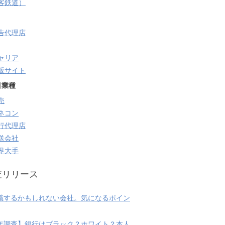
旅客鉄道）
告代理店
ャリア
販サイト
目業種
売
ネコン
行代理店
送会社
界大手
査リリース
職するかもしれない会社。気になるポイン
20年調査】銀行はブラック？ホワイト？本人