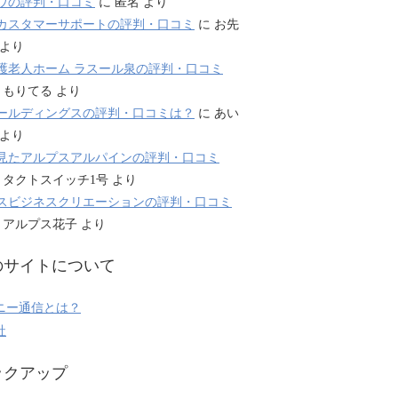
ウの評判・口コミ
に
匿名
より
カスタマーサポートの評判・口コミ
に
お先
より
護老人ホーム ラスール泉の評判・口コミ
に
もりてる
より
ールディングスの評判・口コミは？
に
あい
より
見たアルプスアルパインの評判・口コミ
に
タクトスイッチ1号
より
スビジネスクリエーションの評判・口コミ
に
アルプス花子
より
のサイトについて
ニー通信とは？
社
ックアップ