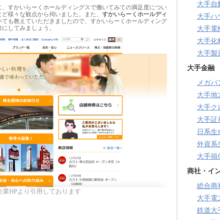
大手自
に、すかいらーくホールディングスで働いてみての満足度につい
など様々な観点から伺いました。また、
すかいらーくホールディ
大手ハ
いても教えていただきましたので、すかいらーくホールディング
考にしてみましょう。
大手電
大手化
大手製
大手金融
メガバ
大手地
大手ク
大手証
日系生
外資系
大手損
商社・イ
総合商
企業HPより引用しております
大手電
鉄道大