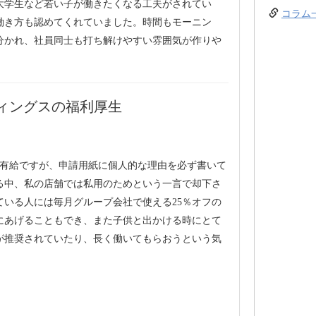
大学生など若い子が働きたくなる工夫がされてい
コラム
働き方も認めてくれていました。時間もモーニン
分かれ、社員同士も打ち解けやすい雰囲気が作りや
ィングスの福利厚生
く有給ですが、申請用紙に個人的な理由を必ず書いて
る中、私の店舗では私用のためという一言で却下さ
ている人には毎月グループ会社で使える25％オフの
にあげることもでき、また子供と出かける時にとて
が推奨されていたり、長く働いてもらおうという気