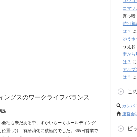
ユウコ
コマツ
真っ暗
特別養
は？
ゆうホ
うえお
妻から
は？
アルプ
は？
こ
ィングスのワークライフバランス
カンパ
満足
運営会
い会社も未だある中、すかいらーくホールディング
ピ
位置づけ、有給消化に積極的でした。365日営業で