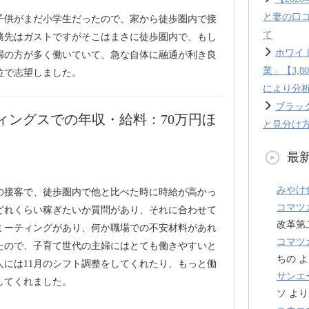
と妻の口
子供がまだ小学生だったので、家から徒歩圏内で接
て
務先はガストですがそこはまさに徒歩圏内で、もし
ホワイ
婦の方が多く働いていて、急な自体に融通が利き良
業」【3,
位で志望しました。
により分
ブラッ
ィングスでの年収・給料：70万円ほ
と見分け方
最
みやけ
の接客で、徒歩圏内で他と比べた時に時給が高かっ
コマツ
どれくらい稼ぎたいか質問があり、それに合わせて
改革第
ミーティングがあり、何か職場での不安材料があれ
コマツ
たので、子育て世代の主婦にはとても働きやすいと
ちの
よ
人には11月のシフト調整をしてくれたり、もっと働
サンエ
してくれました。
ソ
より