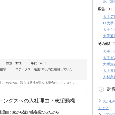
JR（
広告・IT
大手広
IT大手
大手キ
大手通
その他注
大手小
大手ゼ
性別：女性
年代：40代
大手旅
接客
ステータス：過去2年以内に在籍していた
大手運
人材業
のです。そのため、現在は状況が異なる場合がございます。
調
ィングスへの入社理由・志望動機
夫が転
トは？
望理由：家から近い接客業だったから
【20