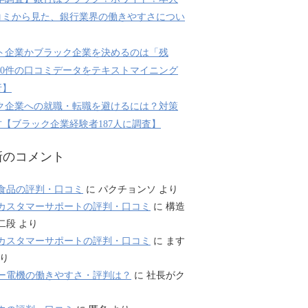
コミから見た、銀行業界の働きやすさについ
ト企業かブラック企業を決めるのは「残
800件の口コミデータをテキストマイニング
析】
ク企業への就職・転職を避けるには？対策
【ブラック企業経験者187人に調査】
新のコメント
食品の評判・口コミ
に
パクチョンソ
より
カスタマーサポートの評判・口コミ
に
構造
二段
より
カスタマーサポートの評判・口コミ
に
ます
り
ー電機の働きやすさ・評判は？
に
社長がク