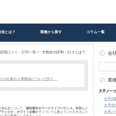
通信とは？
業種から探す
コラム一覧
就職口コミ・評判一覧
大気社の評判・口コミは？
会
社の社風や人間関係について語り…
業
大手メー
ミ
大手自
大手化
の満足度について、
福利厚生やワークライフバランス、年収
など
大手ハ
ブラックか、ホワイト企業か？
についても教えていただきました
たい方は参考にしてみましょう。