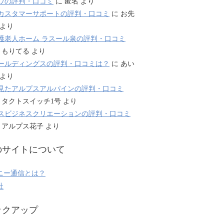
ウの評判・口コミ
に
匿名
より
カスタマーサポートの評判・口コミ
に
お先
より
護老人ホーム ラスール泉の評判・口コミ
に
もりてる
より
ールディングスの評判・口コミは？
に
あい
より
見たアルプスアルパインの評判・口コミ
に
タクトスイッチ1号
より
スビジネスクリエーションの評判・口コミ
に
アルプス花子
より
のサイトについて
ニー通信とは？
社
ックアップ