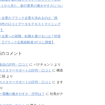
コミから見た、銀行業界の働きやすさについ
ト企業かブラック企業を決めるのは「残
800件の口コミデータをテキストマイニング
析】
ク企業への就職・転職を避けるには？対策
【ブラック企業経験者187人に調査】
新のコメント
食品の評判・口コミ
に
パクチョンソ
より
カスタマーサポートの評判・口コミ
に
構造
二段
より
カスタマーサポートの評判・口コミ
に
ます
り
ー電機の働きやすさ・評判は？
に
社長がク