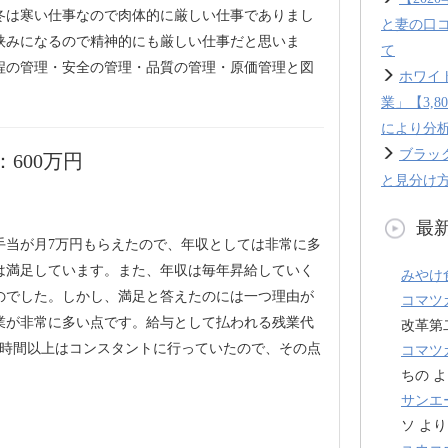
冬は寒い仕事なので肉体的に厳しい仕事でありまし
と妻の口
挟みになるので精神的にも厳しい仕事だと思いま
て
程の管理・安全の管理・品質の管理・原価管理と図
ホワイ
業」【3,
により分
ブラッ
600万円
と見分け方
最
手当が月7万円もらえたので、年収としては非常に多
は満足しています。また、年収は毎年昇給していく
みやけ
のでした。しかし、満足と答えたのには一つ理由が
コマツ
業が非常に多い点です。給与として払われる残業代
改革第
50時間以上はコンスタントに行っていたので、その点
コマツ
ちの
よ
サンエ
ソ
より