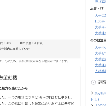
JR（
広告・IT
大手広
IT大手
大手キ
大手通
その他注
代：20代
雇用形態：正社員
大手小
1年以内に在籍していた
大手ゼ
大手旅
のです。そのため、現在は状況が異なる場合がございます。
大手運
人材業
志望動機
調
に魅力を感じたから
夫が転
した。一つの現場につき3か月～2年ほど仕事をし、
トは？
した。この様に引越しを頻繁に繰り返す上に基本的
【20