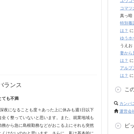
ユウコ
コマツ
真っ暗
特別養
は？
ゆうホ
うえお
妻から
は？
アルプ
は？
バランス
こ
とても不満
カンパ
は深夜になることも度々あった上に休みも週1日以下
運営会
は全く整っていないと思います。また、就業地域も
ピ
勤務から急に島根勤務などがおこる上にそれも突然
よくはないのかと思います。さらに、私は基本的に