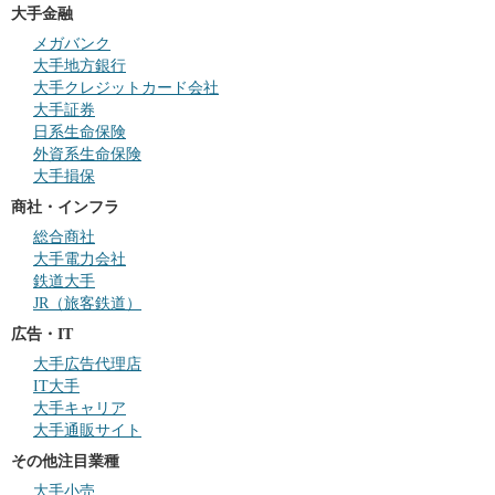
大手金融
メガバンク
大手地方銀行
大手クレジットカード会社
大手証券
日系生命保険
外資系生命保険
大手損保
商社・インフラ
総合商社
大手電力会社
鉄道大手
JR（旅客鉄道）
広告・IT
大手広告代理店
IT大手
大手キャリア
大手通販サイト
その他注目業種
大手小売