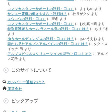
り
コマツカスタマーサポートの評判・口コミ
に
ますちの
より
サンエー電機の働きやすさ・評判は？
に
社長がクソ
より
ユウコウの評判・口コミ
に
匿名
より
コマツカスタマーサポートの評判・口コミ
に
お先真っ暗
より
特別養護老人ホーム ラスール泉の評判・口コミは？
に
もりてる
より
ゆうホールディングスの評判・口コミは？
に
あいうえお
より
妻から見たアルプスアルパインの評判・口コミは？
に
タクトス
イッチ1号
より
アルプスビジネスクリエーションの評判・口コミは？
に
アルプ
ス花子
より
このサイトについて
カンパニー通信とは？
運営会社
ピックアップ