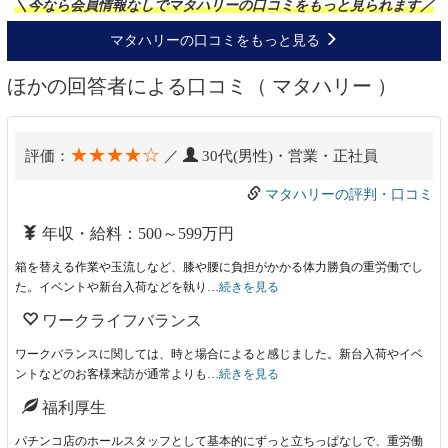
＼今なら会員情報なしでマタハリーの口コミをもっと見られます／
マタハリーの口コミをもっと見る
ほかの回答者による口コミ（ マタハリー ）
★★★★☆
評価：
／
30代(男性)・営業・正社員
マタハリーの評判・口コミ
年収・給料：500～599万円
箱を替える作業や玉流しなど、膝や腰に負担がかかる体力勝負の重労働でし
た。イベントや新台入荷などを執り…
続きを見る
ワークライフバランス
ワークバランスに関しては、時と場合によると感じました。新台入荷やイベ
ントなどのお客様来訪が通常よりも…
続きを見る
福利厚生
パチンコ店のホールスタッフとして基本的にずっと立ちっぱなしで、重労働