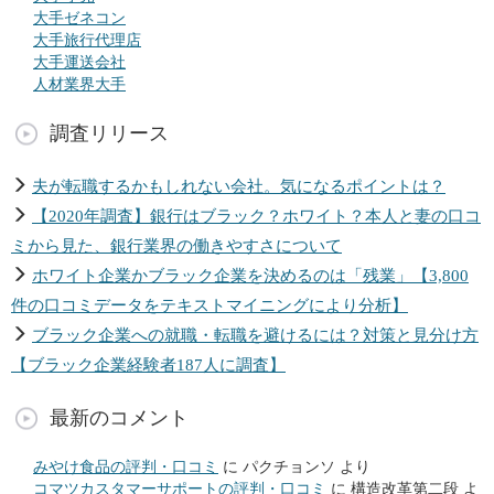
大手ゼネコン
大手旅行代理店
大手運送会社
人材業界大手
調査リリース
夫が転職するかもしれない会社。気になるポイントは？
【2020年調査】銀行はブラック？ホワイト？本人と妻の口コ
ミから見た、銀行業界の働きやすさについて
ホワイト企業かブラック企業を決めるのは「残業」【3,800
件の口コミデータをテキストマイニングにより分析】
ブラック企業への就職・転職を避けるには？対策と見分け方
【ブラック企業経験者187人に調査】
最新のコメント
みやけ食品の評判・口コミ
に
パクチョンソ
より
コマツカスタマーサポートの評判・口コミ
に
構造改革第二段
よ