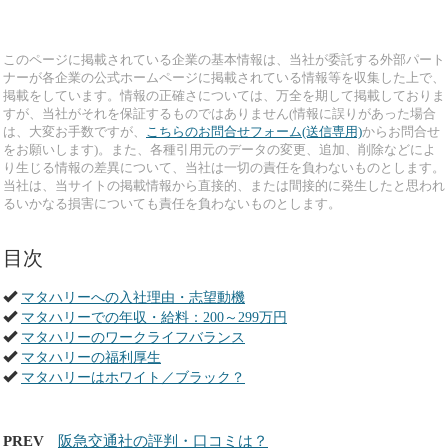
このページに掲載されている企業の基本情報は、当社が委託する外部パート
ナーが各企業の公式ホームページに掲載されている情報等を収集した上で、
掲載をしています。情報の正確さについては、万全を期して掲載しておりま
すが、当社がそれを保証するものではありません(情報に誤りがあった場合
は、大変お手数ですが、
こちらのお問合せフォーム(送信専用)
からお問合せ
をお願いします)。また、各種引用元のデータの変更、追加、削除などによ
り生じる情報の差異について、当社は一切の責任を負わないものとします。
当社は、当サイトの掲載情報から直接的、または間接的に発生したと思われ
るいかなる損害についても責任を負わないものとします。
目次
マタハリーへの入社理由・志望動機
マタハリーでの年収・給料：200～299万円
マタハリーのワークライフバランス
マタハリーの福利厚生
マタハリーはホワイト／ブラック？
PREV
阪急交通社の評判・口コミは？