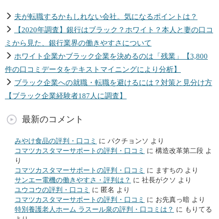
夫が転職するかもしれない会社。気になるポイントは？
【2020年調査】銀行はブラック？ホワイト？本人と妻の口コ
ミから見た、銀行業界の働きやすさについて
ホワイト企業かブラック企業を決めるのは「残業」【3,800
件の口コミデータをテキストマイニングにより分析】
ブラック企業への就職・転職を避けるには？対策と見分け方
【ブラック企業経験者187人に調査】
最新のコメント
みやけ食品の評判・口コミ
に
パクチョンソ
より
コマツカスタマーサポートの評判・口コミ
に
構造改革第二段
よ
り
コマツカスタマーサポートの評判・口コミ
に
ますちの
より
サンエー電機の働きやすさ・評判は？
に
社長がクソ
より
ユウコウの評判・口コミ
に
匿名
より
コマツカスタマーサポートの評判・口コミ
に
お先真っ暗
より
特別養護老人ホーム ラスール泉の評判・口コミは？
に
もりてる