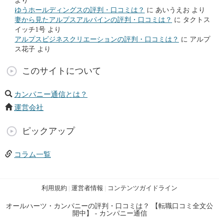
より
ゆうホールディングスの評判・口コミは？
に
あいうえお
より
妻から見たアルプスアルパインの評判・口コミは？
に
タクトス
イッチ1号
より
アルプスビジネスクリエーションの評判・口コミは？
に
アルプ
ス花子
より
このサイトについて
カンパニー通信とは？
運営会社
ピックアップ
コラム一覧
利用規約
|
運営者情報
|
コンテンツガイドライン
オールハーツ・カンパニーの評判・口コミは？ 【転職口コミ全文公
開中】 - カンパニー通信