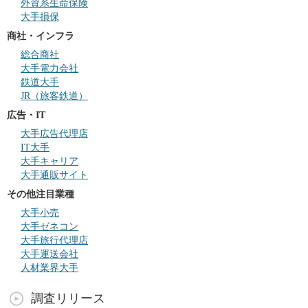
外資系生命保険
大手損保
商社・インフラ
総合商社
大手電力会社
鉄道大手
JR（旅客鉄道）
広告・IT
大手広告代理店
IT大手
大手キャリア
大手通販サイト
その他注目業種
大手小売
大手ゼネコン
大手旅行代理店
大手運送会社
人材業界大手
調査リリース