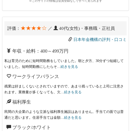
※このサイトの情報は会員登録なしですべて見られます
★★★★☆
評価：
／
40代(女性)・事務職・正社員
日本年金機構の評判・口コミ
年収・給料：400～499万円
私は育児のために短時間勤務をしていました。朝と夕方、30分ずつ短縮して
いました。短時間勤務にしたらそ…
続きを見る
ワークライフバランス
残業は好ましくないとされていますので、あまり残っていると上司に注意さ
れます。業務量が多くなっても、欠…
続きを見る
福利厚生
民間の大企業のような立派な福利厚生施設はありません。手当ての面では普
通だと思います。住居手当ては金額…
続きを見る
ブラック/ホワイト