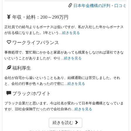
日本年金機構の評判・口コミ
年収・給料：200～299万円
正社員での給与よりもボーナスは低いですが、私が入社した年からボーナス
が出る様になりました。1年という…
続きを見る
ワークライフバランス
事務処理で、繁忙期にかかると家庭があっても残業をしなければ退社できな
いということがありましたが、やり…
続きを見る
福利厚生
会社が自宅から遠いということもあり、結構通勤には苦労しました。それ
と、会社の行事が色々あったので密に…
続きを見る
ブラック/ホワイト
ブラック企業だと思います。今は社名が変わって日本年金機構となっていま
すが、旧社会保険庁だったので会社自体の…
続きを見る
続きを読む