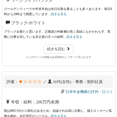
ワークライフバランス
ゴールデンウィークや年末年始は休日出勤を募ることも多々あります。毎日8
時から20時まで残業しています…
続きを見る
ブラック/ホワイト
ブラック企業だと思います。正職員の年齢層が高く高給にもかかわらず、実
際に仕事を回している非正規の方々の給料…
続きを見る
続きを読む
※このサイトの情報は会員登録なしですべて見られます
★☆☆☆☆
評価：
／
30代(女性)・事務・契約社員
日本年金機構の評判・口コミ
年収・給料：200万円未満
朝は8時15分から朝礼があるため、勿論それ以前に出勤し、個人ロッカーに私
物を納め、会社指定のシースル…
続きを見る