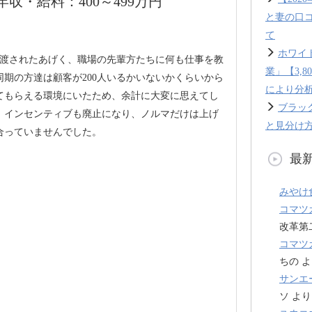
収・給料：400～499万円
と妻の口
て
ホワイ
人渡されたあげく、職場の先輩方たちに何も仕事を教
業」【3,
期の方達は顧客が200人いるかいないかくらいから
により分
てもらえる環境にいたため、余計に大変に思えてし
ブラッ
、インセンティブも廃止になり、ノルマだけは上げ
と見分け方
合っていませんでした。
最
みやけ
コマツ
改革第
コマツ
ちの
よ
サンエ
ソ
より