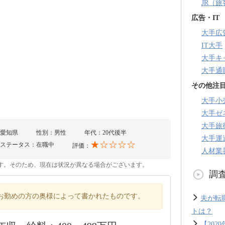
JR（
広告・IT
大手広
IT大手
大手キ
大手通
その他注
大手小
大手ゼ
大手旅
愛知県
性別：男性
年代：20代後半
大手運
★☆☆☆☆
ステータス：在職中
評価：
人材業
のです。そのため、現在は状況が異なる場合がございます。
調
お勤めの方の奥様によって書かれたものです。
夫が転
トは？
【20