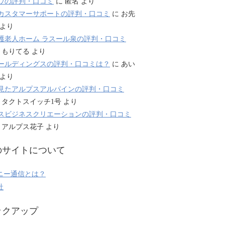
ウの評判・口コミ
に
匿名
より
カスタマーサポートの評判・口コミ
に
お先
より
護老人ホーム ラスール泉の評判・口コミ
に
もりてる
より
ールディングスの評判・口コミは？
に
あい
より
見たアルプスアルパインの評判・口コミ
に
タクトスイッチ1号
より
スビジネスクリエーションの評判・口コミ
に
アルプス花子
より
のサイトについて
ニー通信とは？
社
ックアップ