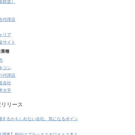
旅客鉄道）
告代理店
ャリア
販サイト
目業種
売
ネコン
行代理店
送会社
界大手
査リリース
職するかもしれない会社。気になるポイン
20年調査】銀行はブラック？ホワイト？本人