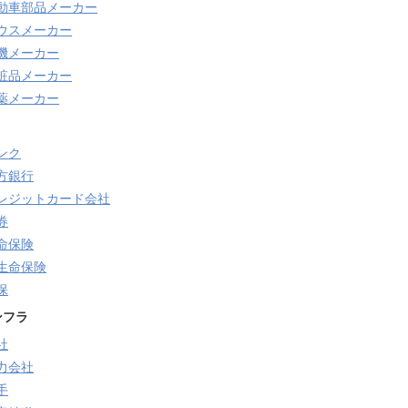
動車部品メーカー
ウスメーカー
機メーカー
粧品メーカー
薬メーカー
ンク
方銀行
レジットカード会社
券
命保険
生命保険
保
ンフラ
社
力会社
手