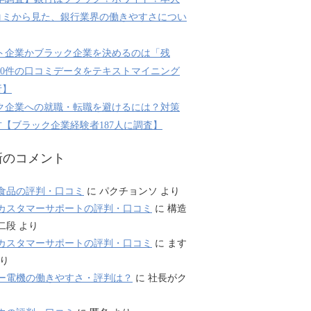
コミから見た、銀行業界の働きやすさについ
ト企業かブラック企業を決めるのは「残
800件の口コミデータをテキストマイニング
析】
ク企業への就職・転職を避けるには？対策
【ブラック企業経験者187人に調査】
新のコメント
食品の評判・口コミ
に
パクチョンソ
より
カスタマーサポートの評判・口コミ
に
構造
二段
より
カスタマーサポートの評判・口コミ
に
ます
り
ー電機の働きやすさ・評判は？
に
社長がク