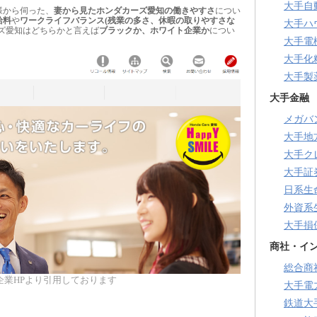
大手自
様から伺った、
妻から見たホンダカーズ愛知の働きやすさ
につい
給料
や
ワークライフバランス(残業の多さ、休暇の取りやすさな
大手ハ
ズ愛知はどちらかと言えば
ブラックか、ホワイト企業か
につい
大手電
大手化
大手製
大手金融
メガバ
大手地
大手ク
大手証
日系生
外資系
大手損
商社・イ
総合商
企業HPより引用しております
大手電
鉄道大