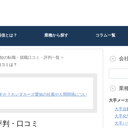
通信とは？
業種から探す
コラム一覧
知の転職・就職口コミ・評判一覧
会
口コミは？
業
すか？ホンダカーズ愛知の社風や人間関係につい
大手メー
大手自
大手化
評判・口コミ
大手ハ