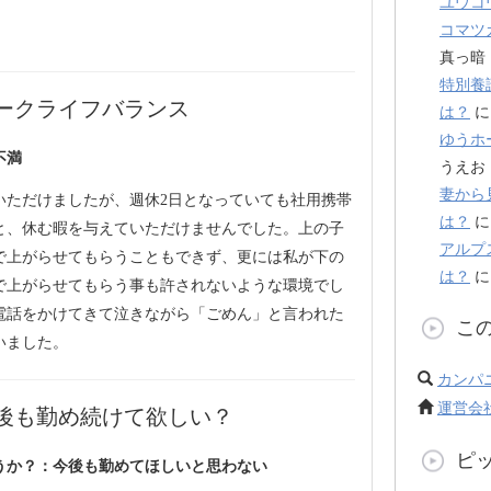
ユウコ
コマツ
真っ暗
特別養
ークライフバランス
は？
ゆうホ
不満
うえお
妻から
いただけましたが、週休2日となっていても社用携帯
は？
と、休む暇を与えていただけませんでした。上の子
アルプ
で上がらせてもらうこともできず、更には私が下の
は？
で上がらせてもらう事も許されないような環境でし
電話をかけてきて泣きながら「ごめん」と言われた
こ
いました。
カンパ
運営会
後も勤め続けて欲しい？
ピ
うか？：今後も勤めてほしいと思わない