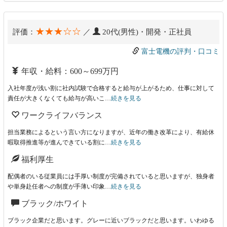
★★★☆☆
評価：
／
20代(男性)・開発・正社員
富士電機の評判・口コミ
年収・給料：600～699万円
入社年度が浅い割に社内試験で合格すると給与が上がるため、仕事に対して
責任が大きくなくても給与が高いこ…
続きを見る
ワークライフバランス
担当業務によるという言い方になりますが、近年の働き改革により、有給休
暇取得推進等が進んできている割に…
続きを見る
福利厚生
配偶者のいる従業員には手厚い制度が完備されていると思いますが、独身者
や単身赴任者への制度が手薄い印象…
続きを見る
ブラック/ホワイト
ブラック企業だと思います。グレーに近いブラックだと思います。いわゆる