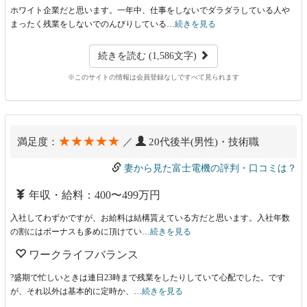
ホワイト企業だと思います。一年中、仕事をしないでダラダラしている人や
まったく残業をしないでのんびりしている…
続きを見る
続きを読む (1,586文字)
※このサイトの情報は会員登録なしですべて見られます
★★★★★
満足度：
／
20代後半(男性)・技術職
妻から見た富士電機の評判・口コミは？
年収・給料：400〜499万円
入社してわずかですが、お給料は結構貰えている方だと思います。入社年数
の割にはボーナスも多めに頂けてい…
続きを見る
ワークライフバランス
?盛期で忙しいときは連日23時まで残業をしたりしていて心配でした。です
が、それ以外は基本的に定時か、…
続きを見る