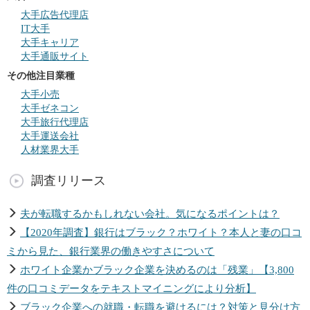
大手広告代理店
IT大手
大手キャリア
大手通販サイト
その他注目業種
大手小売
大手ゼネコン
大手旅行代理店
大手運送会社
人材業界大手
調査リリース
夫が転職するかもしれない会社。気になるポイントは？
【2020年調査】銀行はブラック？ホワイト？本人と妻の口コ
ミから見た、銀行業界の働きやすさについて
ホワイト企業かブラック企業を決めるのは「残業」【3,800
件の口コミデータをテキストマイニングにより分析】
ブラック企業への就職・転職を避けるには？対策と見分け方