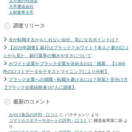
大手旅行代理店
大手運送会社
人材業界大手
調査リリース
夫が転職するかもしれない会社。気になるポイントは？
【2020年調査】銀行はブラック？ホワイト？本人と妻の口コ
ミから見た、銀行業界の働きやすさについて
ホワイト企業かブラック企業を決めるのは「残業」【3,800
件の口コミデータをテキストマイニングにより分析】
ブラック企業への就職・転職を避けるには？対策と見分け方
【ブラック企業経験者187人に調査】
最新のコメント
みやけ食品の評判・口コミ
に
パクチョンソ
より
コマツカスタマーサポートの評判・口コミ
に
構造改革第二段
よ
り