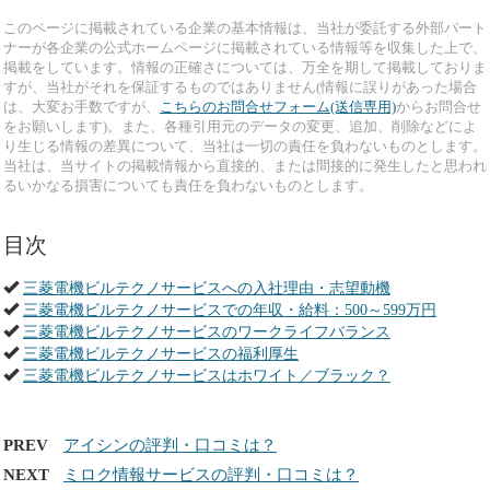
このページに掲載されている企業の基本情報は、当社が委託する外部パート
ナーが各企業の公式ホームページに掲載されている情報等を収集した上で、
掲載をしています。情報の正確さについては、万全を期して掲載しておりま
すが、当社がそれを保証するものではありません(情報に誤りがあった場合
は、大変お手数ですが、
こちらのお問合せフォーム(送信専用)
からお問合せ
をお願いします)。また、各種引用元のデータの変更、追加、削除などによ
り生じる情報の差異について、当社は一切の責任を負わないものとします。
当社は、当サイトの掲載情報から直接的、または間接的に発生したと思われ
るいかなる損害についても責任を負わないものとします。
目次
三菱電機ビルテクノサービスへの入社理由・志望動機
三菱電機ビルテクノサービスでの年収・給料：500～599万円
三菱電機ビルテクノサービスのワークライフバランス
三菱電機ビルテクノサービスの福利厚生
三菱電機ビルテクノサービスはホワイト／ブラック？
PREV
アイシンの評判・口コミは？
NEXT
ミロク情報サービスの評判・口コミは？