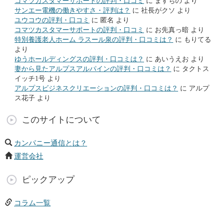
コマツカスタマーサポートの評判・口コミ
に
ますちの
より
サンエー電機の働きやすさ・評判は？
に
社長がクソ
より
ユウコウの評判・口コミ
に
匿名
より
コマツカスタマーサポートの評判・口コミ
に
お先真っ暗
より
特別養護老人ホーム ラスール泉の評判・口コミは？
に
もりてる
より
ゆうホールディングスの評判・口コミは？
に
あいうえお
より
妻から見たアルプスアルパインの評判・口コミは？
に
タクトス
イッチ1号
より
アルプスビジネスクリエーションの評判・口コミは？
に
アルプ
ス花子
より
このサイトについて
カンパニー通信とは？
運営会社
ピックアップ
コラム一覧