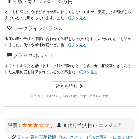
年収・給料：500～599万円
とても裕福というほど給与が多いわけではないですが、安定した金額がもら
えているので助かっています。また…
続きを見る
ワークライフバランス
出産の際や子供の用事に合わせて休暇をしっかりとれていたのでとても助か
りました。代休や半休制度など、臨…
続きを見る
ブラック/ホワイト
ホワイト企業だと思います。支社や部署がとても多い分、相談室やきちんと
した人事制度も確保されているので不当な…
続きを見る
続きを読む
※このサイトの情報は会員登録なしですべて見られます
★★★☆☆
評価：
／
30代前半(男性)・エンジニア
妻から見た三菱電機ビルテクノサービスの評判・口コミは？