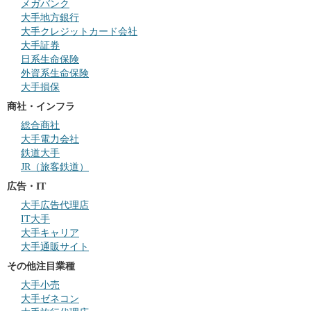
メガバンク
大手地方銀行
大手クレジットカード会社
大手証券
日系生命保険
外資系生命保険
大手損保
商社・インフラ
総合商社
大手電力会社
鉄道大手
JR（旅客鉄道）
広告・IT
大手広告代理店
IT大手
大手キャリア
大手通販サイト
その他注目業種
大手小売
大手ゼネコン