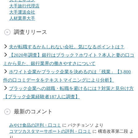
大手旅行代理店
大手運送会社
人材業界大手
調査リリース
夫が転職するかもしれない会社。気になるポイントは？
【2020年調査】銀行はブラック？ホワイト？本人と妻の口コ
ミから見た、銀行業界の働きやすさについて
ホワイト企業かブラック企業を決めるのは「残業」【3,800
件の口コミデータをテキストマイニングにより分析】
ブラック企業への就職・転職を避けるには？対策と見分け方
【ブラック企業経験者187人に調査】
最新のコメント
みやけ食品の評判・口コミ
に
パクチョンソ
より
コマツカスタマーサポートの評判・口コミ
に
構造改革第二段
よ
り