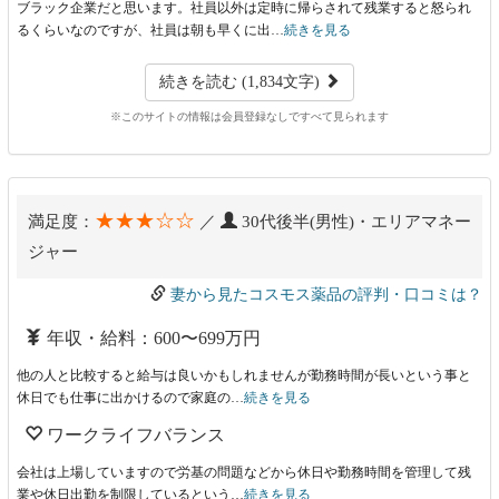
ブラック企業だと思います。社員以外は定時に帰らされて残業すると怒られ
るくらいなのですが、社員は朝も早くに出…
続きを見る
続きを読む (1,834文字)
※このサイトの情報は会員登録なしですべて見られます
★★★☆☆
満足度：
／
30代後半(男性)・エリアマネー
ジャー
妻から見たコスモス薬品の評判・口コミは？
年収・給料：600〜699万円
他の人と比較すると給与は良いかもしれませんが勤務時間が長いという事と
休日でも仕事に出かけるので家庭の…
続きを見る
ワークライフバランス
会社は上場していますので労基の問題などから休日や勤務時間を管理して残
業や休日出勤を制限しているという…
続きを見る