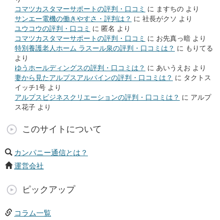
コマツカスタマーサポートの評判・口コミ
に
ますちの
より
サンエー電機の働きやすさ・評判は？
に
社長がクソ
より
ユウコウの評判・口コミ
に
匿名
より
コマツカスタマーサポートの評判・口コミ
に
お先真っ暗
より
特別養護老人ホーム ラスール泉の評判・口コミは？
に
もりてる
より
ゆうホールディングスの評判・口コミは？
に
あいうえお
より
妻から見たアルプスアルパインの評判・口コミは？
に
タクトス
イッチ1号
より
アルプスビジネスクリエーションの評判・口コミは？
に
アルプ
ス花子
より
このサイトについて
カンパニー通信とは？
運営会社
ピックアップ
コラム一覧