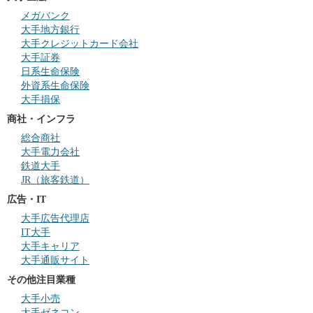
メガバンク
大手地方銀行
大手クレジットカード会社
大手証券
日系生命保険
外資系生命保険
大手損保
商社・インフラ
総合商社
大手電力会社
鉄道大手
JR（旅客鉄道）
広告・IT
大手広告代理店
IT大手
大手キャリア
大手通販サイト
その他注目業種
大手小売
大手ゼネコン