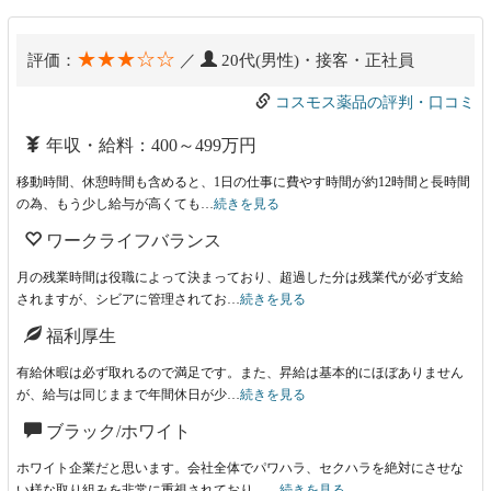
★★★☆☆
評価：
／
20代(男性)・接客・正社員
コスモス薬品の評判・口コミ
年収・給料：400～499万円
移動時間、休憩時間も含めると、1日の仕事に費やす時間が約12時間と長時間
の為、もう少し給与が高くても…
続きを見る
ワークライフバランス
月の残業時間は役職によって決まっており、超過した分は残業代が必ず支給
されますが、シビアに管理されてお…
続きを見る
福利厚生
有給休暇は必ず取れるので満足です。また、昇給は基本的にほぼありません
が、給与は同じままで年間休日が少…
続きを見る
ブラック/ホワイト
ホワイト企業だと思います。会社全体でパワハラ、セクハラを絶対にさせな
い様な取り組みを非常に重視されており、…
続きを見る