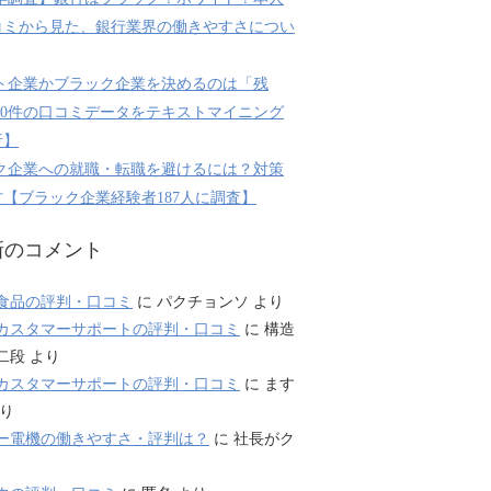
コミから見た、銀行業界の働きやすさについ
ト企業かブラック企業を決めるのは「残
800件の口コミデータをテキストマイニング
析】
ク企業への就職・転職を避けるには？対策
【ブラック企業経験者187人に調査】
新のコメント
食品の評判・口コミ
に
パクチョンソ
より
カスタマーサポートの評判・口コミ
に
構造
二段
より
カスタマーサポートの評判・口コミ
に
ます
り
ー電機の働きやすさ・評判は？
に
社長がク