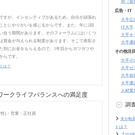
JR（
広告・IT
ですが、インセンティブがあるため、自分が頑張れ
大手広
ことにやりがいを感じるからです。また、年に2回
IT大手
い合う期間があります。そのフォーラムにはいくつ
大手キ
は賞金が与えられる制度があります。そこで表彰さ
大手通
た別にお金をもらえるので、1年目からガツガツや
その他注
からです。
大手小
ミは？
大手ゼ
大手旅
大手運
人材業
のワークライフバランスへの満足度
調
女性)・営業・正社員
夫が転
トは？
【20