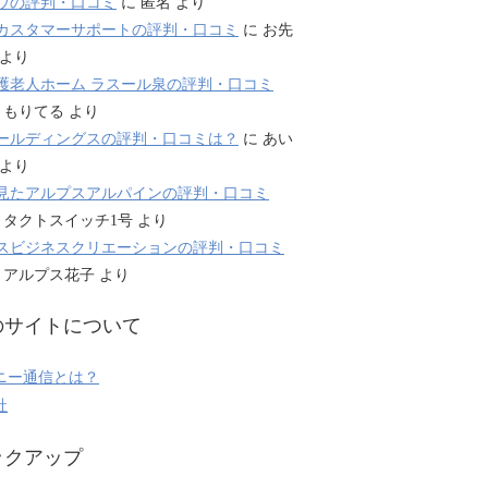
ウの評判・口コミ
に
匿名
より
カスタマーサポートの評判・口コミ
に
お先
より
護老人ホーム ラスール泉の評判・口コミ
に
もりてる
より
ールディングスの評判・口コミは？
に
あい
より
見たアルプスアルパインの評判・口コミ
に
タクトスイッチ1号
より
スビジネスクリエーションの評判・口コミ
に
アルプス花子
より
のサイトについて
ニー通信とは？
社
ックアップ