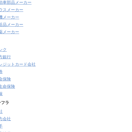
動車部品メーカー
ウスメーカー
機メーカー
粧品メーカー
薬メーカー
ンク
方銀行
レジットカード会社
券
命保険
生命保険
保
ンフラ
社
力会社
手