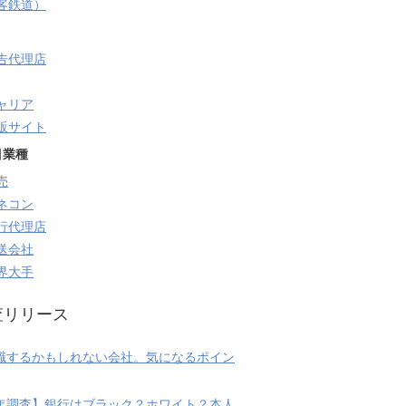
旅客鉄道）
告代理店
ャリア
販サイト
目業種
売
ネコン
行代理店
送会社
界大手
査リリース
職するかもしれない会社。気になるポイン
20年調査】銀行はブラック？ホワイト？本人