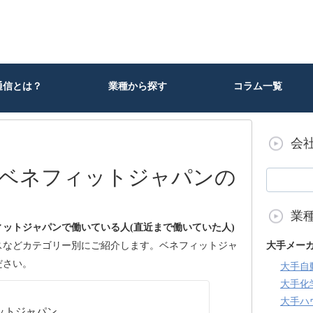
通信とは？
業種から探す
コラム一覧
会
ベネフィットジャパンの
業
ィットジャパンで働いている人(直近まで働いていた人)
スなどカテゴリー別にご紹介します。ベネフィットジャ
大手メー
ださい。
大手自
大手化
大手ハ
ットジャパン