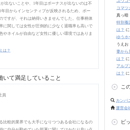
ユウコ
金が出ないことや、1年目はボーナスが出ないのは不
コマツ
1年目からインセンティブが反映されるため、ボー
真っ暗
のですが、それは納得いきませんでした。仕事柄体
特別養
率に関しては女性が圧倒的に少なく退職率も高いで
は？
色やネイルが自由など女性に優しい環境ではありま
ゆうホ
うえお
ミは？
妻から
は？
アルプ
は？
で働いて満足していること
こ
社員
カンパ
運営会
ピ
る比較的業界でも大手になりつつある会社になるの
特に自分が勤めていた部署に関してはかなり良い点