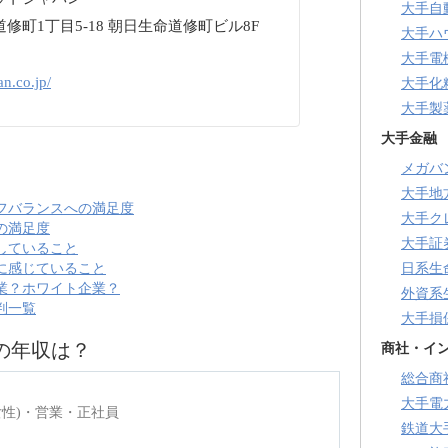
大手自
町1丁目5-18 朝日生命道修町ビル8F
大手ハ
大手電
an.co.jp/
大手化
大手製
大手金融
メガバ
大手地
フバランスへの満足度
大手ク
の満足度
大手証
していること
に感じていること
日系生
業？ホワイト企業？
外資系
判一覧
大手損
の年収は？
商社・イ
総合商
大手電
女性)・営業・正社員
鉄道大