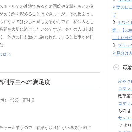
スホテルでの連泊であるため同僚や先輩たちとの交
と妻の口
が長く絆を深めることはできますが、その反面とし
て
られないのは少し不満もあるからです。私個人とし
ホワイ
時間を大切に過ごしたいのですが、会社の人は比較
業」【3,
く、休みの日も遊びに誘われたりすると仕事か休日
により分
た。
ブラッ
と見分け方
ミは？
最
福利厚生への満足度
みやけ
コマツ
改革第
女性)・営業・正社員
コマツ
ちの
よ
サンエ
ソ
より
ンチャー企業なので、有給が取りにくい環境(上司に