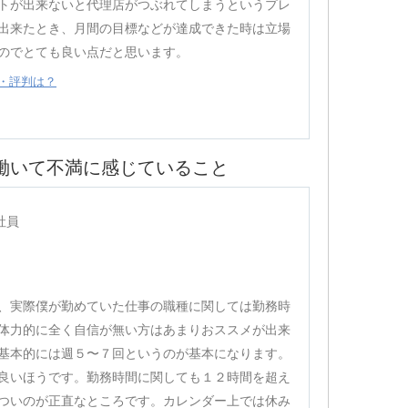
トが出来ないと代理店がつぶれてしまうというプレ
出来たとき、月間の目標などが達成できた時は立場
のでとても良い点だと思います。
・評判は？
で働いて不満に感じていること
社員
、実際僕が勤めていた仕事の職種に関しては勤務時
体力的に全く自信が無い方はあまりおススメが出来
基本的には週５〜７回というのが基本になります。
良いほうです。勤務時間に関しても１２時間を超え
ついのが正直なところです。カレンダー上では休み