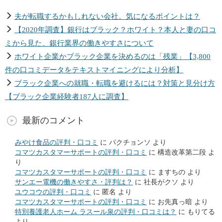
夫が転職するかもしれない会社。気になるポイントは？
【2020年調査】銀行はブラック？ホワイト？本人と妻の口コ
ミから見た、銀行業界の働きやすさについて
ホワイト企業かブラック企業を決めるのは「残業」【3,800
件の口コミデータをテキストマイニングにより分析】
ブラック企業への就職・転職を避けるには？対策と見分け方
【ブラック企業経験者187人に調査】
最新のコメント
みやけ食品の評判・口コミ
に
パクチョンソ
より
コマツカスタマーサポートの評判・口コミ
に
構造改革第二段
よ
り
コマツカスタマーサポートの評判・口コミ
に
ますちの
より
サンエー電機の働きやすさ・評判は？
に
社長がクソ
より
ユウコウの評判・口コミ
に
匿名
より
コマツカスタマーサポートの評判・口コミ
に
お先真っ暗
より
特別養護老人ホーム ラスール泉の評判・口コミは？
に
もりてる
より