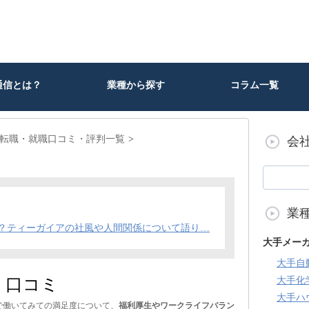
通信とは？
業種から探す
コラム一覧
転職・就職口コミ・評判一覧
会
業
？ティーガイアの社風や人間関係について語り…
大手メー
大手自
・口コミ
大手化
大手ハ
で働いてみての満足度について、
福利厚生やワークライフバラン