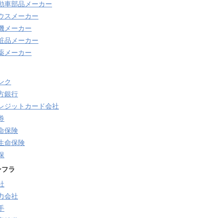
動車部品メーカー
ウスメーカー
機メーカー
粧品メーカー
薬メーカー
ンク
方銀行
レジットカード会社
券
命保険
生命保険
保
ンフラ
社
力会社
手