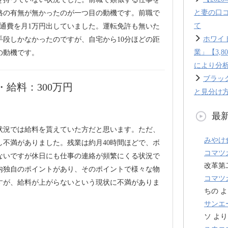
と妻の口
格の有無が無かったのが一つ目の動機です。前職で
て
交通費を月1万円出していました。運転免許も無いた
ホワイ
手段しかなかったのですが、自宅から10分ほどの距
業」【3,
の動機です。
により分
ブラッ
給料：300万円
と見分け方
最
状況では給料を貰えていた方だと思います。ただ、
みやけ
し不満がありました。残業は約月40時間ほどで、ボ
コマツ
ないですが休日にも仕事の連絡が頻繁にくる状況で
改革第
内独自のポイントがあり、そのポイントで様々な物
コマツ
すが、給料が上がらないという現状に不満がありま
ちの
よ
サンエ
ソ
より