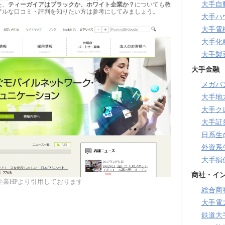
大手自
た、
ティーガイアはブラックか、ホワイト企業か？
についても教
アルな口コミ・評判を知りたい方は参考にしてみましょう。
大手ハ
大手電
大手化
大手製
大手金融
メガバ
大手地
大手ク
大手証
日系生
外資系
大手損
商社・イ
企業HPより引用しております
総合商
大手電
鉄道大