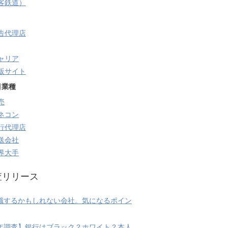
旅客鉄道）
告代理店
ャリア
販サイト
目業種
売
ネコン
行代理店
送会社
界大手
査リリース
職するかもしれない会社。気になるポイン
20年調査】銀行はブラック？ホワイト？本人