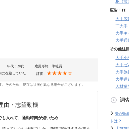
JR（
広告・IT
大手広
IT大手
大手キ
大手通
その他注
大手小
大手ゼ
年代：20代
雇用形態：準社員
大手旅
★★★★☆
内に在籍していた
評価：
大手運
のです。そのため、現在は状況が異なる場合がございます。
人材業
調
理由・志望動機
夫が転
でも入れて、通勤時間が短いため
トは？
【20
を持っていない状況でした。前職で類似する仕事を