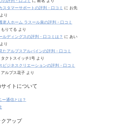
ウの評判・口コミ
に
匿名
より
カスタマーサポートの評判・口コミ
に
お先
より
護老人ホーム ラスール泉の評判・口コミ
に
もりてる
より
ールディングスの評判・口コミは？
に
あい
より
見たアルプスアルパインの評判・口コミ
に
タクトスイッチ1号
より
スビジネスクリエーションの評判・口コミ
に
アルプス花子
より
のサイトについて
ニー通信とは？
社
ックアップ