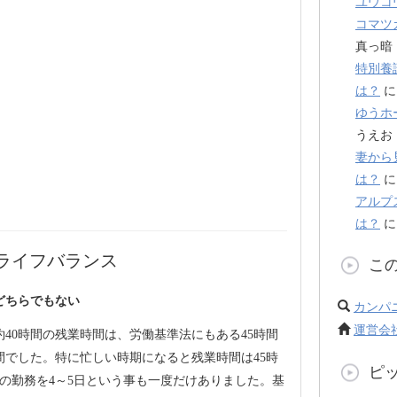
ユウコ
コマツ
真っ暗
特別養
は？
ゆうホ
うえお
妻から
は？
アルプ
は？
ライフバランス
こ
どちらでもない
カンパ
運営会
約40時間の残業時間は、労働基準法にもある45時間
間でした。特に忙しい時期になると残業時間は45時
ピ
での勤務を4～5日という事も一度だけありました。基