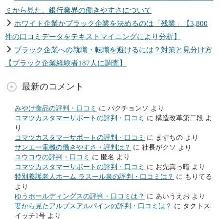
ミから見た、銀行業界の働きやすさについて
ホワイト企業かブラック企業を決めるのは「残業」【3,800
件の口コミデータをテキストマイニングにより分析】
ブラック企業への就職・転職を避けるには？対策と見分け方
【ブラック企業経験者187人に調査】
最新のコメント
みやけ食品の評判・口コミ
に
パクチョンソ
より
コマツカスタマーサポートの評判・口コミ
に
構造改革第二段
よ
り
コマツカスタマーサポートの評判・口コミ
に
ますちの
より
サンエー電機の働きやすさ・評判は？
に
社長がクソ
より
ユウコウの評判・口コミ
に
匿名
より
コマツカスタマーサポートの評判・口コミ
に
お先真っ暗
より
特別養護老人ホーム ラスール泉の評判・口コミは？
に
もりてる
より
ゆうホールディングスの評判・口コミは？
に
あいうえお
より
妻から見たアルプスアルパインの評判・口コミは？
に
タクトス
イッチ1号
より