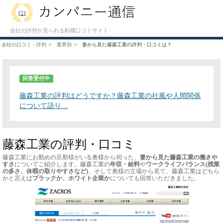
会社の評判が見られる転職口コミサイト
会社の口コミ・評判
業界別
妻から見た藤森工業の評判・口コミは？
回答受付中
藤森工業の評判はどうですか？藤森工業の社風や人間関係
について語り…
藤森工業の評判・口コミ
藤森工業にお勤めの旦那様がいる奥様から伺った、
妻から見た藤森工業の働きや
すさ
についてご紹介します。藤森工業の
年収・給料
や
ワークライフバランス(残業
の多さ、休暇の取りやすさなど)
、そして奥様の立場から見て、藤森工業はどちら
かと言えば
ブラックか、ホワイト企業か
についても回答いただきました。