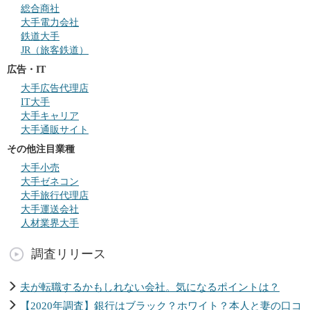
総合商社
大手電力会社
鉄道大手
JR（旅客鉄道）
広告・IT
大手広告代理店
IT大手
大手キャリア
大手通販サイト
その他注目業種
大手小売
大手ゼネコン
大手旅行代理店
大手運送会社
人材業界大手
調査リリース
夫が転職するかもしれない会社。気になるポイントは？
【2020年調査】銀行はブラック？ホワイト？本人と妻の口コ