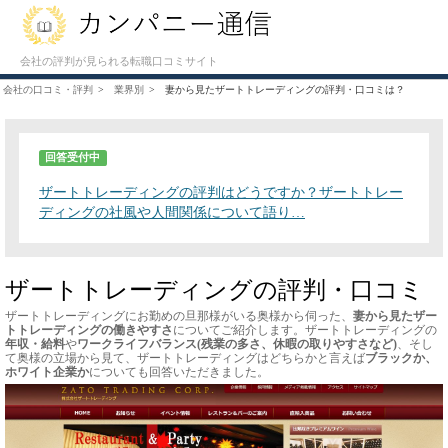
会社の評判が見られる転職口コミサイト
会社の口コミ・評判
業界別
妻から見たザートトレーディングの評判・口コミは？
回答受付中
ザートトレーディングの評判はどうですか？ザートトレー
ディングの社風や人間関係について語り…
ザートトレーディングの評判・口コミ
ザートトレーディングにお勤めの旦那様がいる奥様から伺った、
妻から見たザー
トトレーディングの働きやすさ
についてご紹介します。ザートトレーディングの
年収・給料
や
ワークライフバランス(残業の多さ、休暇の取りやすさなど)
、そし
て奥様の立場から見て、ザートトレーディングはどちらかと言えば
ブラックか、
ホワイト企業か
についても回答いただきました。