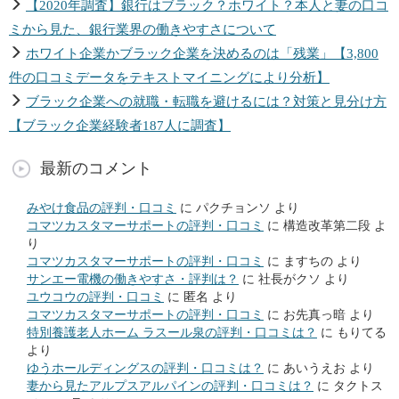
【2020年調査】銀行はブラック？ホワイト？本人と妻の口コ
ミから見た、銀行業界の働きやすさについて
ホワイト企業かブラック企業を決めるのは「残業」【3,800
件の口コミデータをテキストマイニングにより分析】
ブラック企業への就職・転職を避けるには？対策と見分け方
【ブラック企業経験者187人に調査】
最新のコメント
みやけ食品の評判・口コミ
に
パクチョンソ
より
コマツカスタマーサポートの評判・口コミ
に
構造改革第二段
よ
り
コマツカスタマーサポートの評判・口コミ
に
ますちの
より
サンエー電機の働きやすさ・評判は？
に
社長がクソ
より
ユウコウの評判・口コミ
に
匿名
より
コマツカスタマーサポートの評判・口コミ
に
お先真っ暗
より
特別養護老人ホーム ラスール泉の評判・口コミは？
に
もりてる
より
ゆうホールディングスの評判・口コミは？
に
あいうえお
より
妻から見たアルプスアルパインの評判・口コミは？
に
タクトス