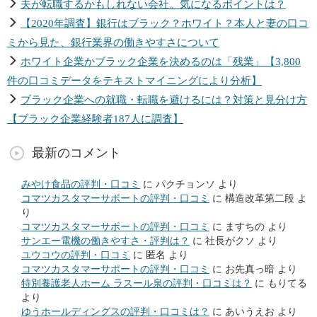
夫が転職するかもしれない会社。気になるポイントは？
【2020年調査】銀行はブラック？ホワイト？本人と妻の口コ
ミから見た、銀行業界の働きやすさについて
ホワイト企業かブラック企業を決めるのは「残業」【3,800
件の口コミデータをテキストマイニングにより分析】
ブラック企業への就職・転職を避けるには？対策と見分け方
【ブラック企業経験者187人に調査】
最新のコメント
みやけ食品の評判・口コミ
に
パクチョンソ
より
コマツカスタマーサポートの評判・口コミ
に
構造改革第二段
よ
り
コマツカスタマーサポートの評判・口コミ
に
ますちの
より
サンエー電機の働きやすさ・評判は？
に
社長がクソ
より
ユウコウの評判・口コミ
に
匿名
より
コマツカスタマーサポートの評判・口コミ
に
お先真っ暗
より
特別養護老人ホーム ラスール泉の評判・口コミは？
に
もりてる
より
ゆうホールディングスの評判・口コミは？
に
あいうえお
より