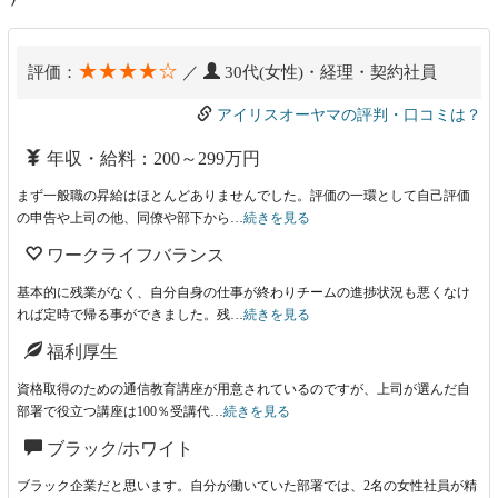
★★★★☆
評価：
／
30代(女性)・経理・契約社員
アイリスオーヤマの評判・口コミは？
年収・給料：200～299万円
まず一般職の昇給はほとんどありませんでした。評価の一環として自己評価
の申告や上司の他、同僚や部下から…
続きを見る
ワークライフバランス
基本的に残業がなく、自分自身の仕事が終わりチームの進捗状況も悪くなけ
れば定時で帰る事ができました。残…
続きを見る
福利厚生
資格取得のための通信教育講座が用意されているのですが、上司が選んだ自
部署で役立つ講座は100％受講代…
続きを見る
ブラック/ホワイト
ブラック企業だと思います。自分が働いていた部署では、2名の女性社員が精