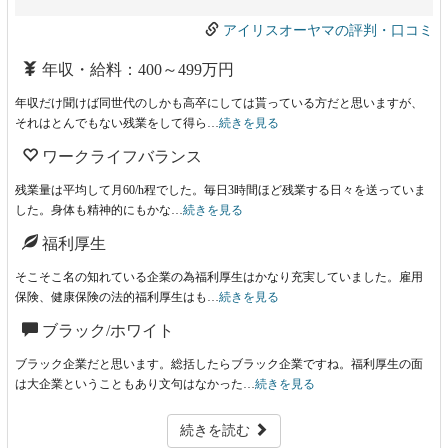
アイリスオーヤマの評判・口コミ
年収・給料：400～499万円
年収だけ聞けば同世代のしかも高卒にしては貰っている方だと思いますが、
それはとんでもない残業をして得ら…
続きを見る
ワークライフバランス
残業量は平均して月60/h程でした。毎日3時間ほど残業する日々を送っていま
した。身体も精神的にもかな…
続きを見る
福利厚生
そこそこ名の知れている企業の為福利厚生はかなり充実していました。雇用
保険、健康保険の法的福利厚生はも…
続きを見る
ブラック/ホワイト
ブラック企業だと思います。総括したらブラック企業ですね。福利厚生の面
は大企業ということもあり文句はなかった…
続きを見る
続きを読む