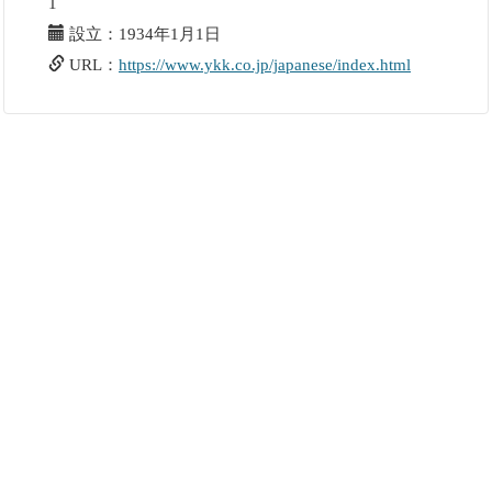
1
設立：1934年1月1日
URL：
https://www.ykk.co.jp/japanese/index.html