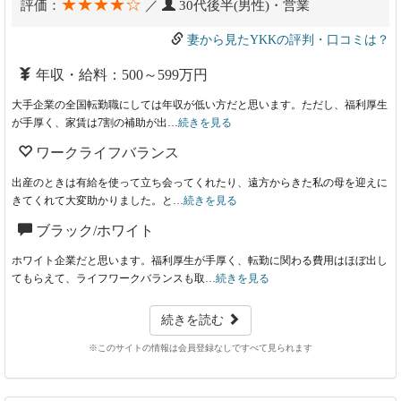
★★★★☆
評価：
／
30代後半(男性)・営業
妻から見たYKKの評判・口コミは？
年収・給料：500～599万円
大手企業の全国転勤職にしては年収が低い方だと思います。ただし、福利厚生
が手厚く、家賃は7割の補助が出…
続きを見る
ワークライフバランス
出産のときは有給を使って立ち会ってくれたり、遠方からきた私の母を迎えに
きてくれて大変助かりました。と…
続きを見る
ブラック/ホワイト
ホワイト企業だと思います。福利厚生が手厚く、転勤に関わる費用はほぼ出し
てもらえて、ライフワークバランスも取…
続きを見る
続きを読む
※このサイトの情報は会員登録なしですべて見られます