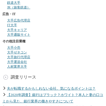
鉄道大手
JR（旅客鉄道）
広告・IT
大手広告代理店
IT大手
大手キャリア
大手通販サイト
その他注目業種
大手小売
大手ゼネコン
大手旅行代理店
大手運送会社
人材業界大手
調査リリース
夫が転職するかもしれない会社。気になるポイントは？
【2020年調査】銀行はブラック？ホワイト？本人と妻の口コ
ミから見た、銀行業界の働きやすさについて