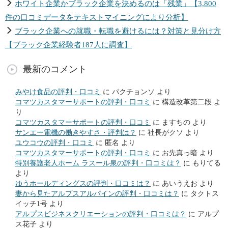
ホワイト企業かブラック企業を決めるのは「残業」【3,800
件の口コミデータをテキストマイニングにより分析】
ブラック企業への就職・転職を避けるには？対策と見分け方
【ブラック企業経験者187人に調査】
最新のコメント
みやけ食品の評判・口コミ
に
パクチョンソ
より
コマツカスタマーサポートの評判・口コミ
に
構造改革第二段
よ
り
コマツカスタマーサポートの評判・口コミ
に
ますちの
より
サンエー電機の働きやすさ・評判は？
に
社長がクソ
より
ユウコウの評判・口コミ
に
匿名
より
コマツカスタマーサポートの評判・口コミ
に
お先真っ暗
より
特別養護老人ホーム ラスール泉の評判・口コミは？
に
もりてる
より
ゆうホールディングスの評判・口コミは？
に
あいうえお
より
妻から見たアルプスアルパインの評判・口コミは？
に
タクトス
イッチ1号
より
アルプスビジネスクリエーションの評判・口コミは？
に
アルプ
ス花子
より