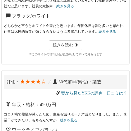
弊社では有給休暇取得率は70％程度と記憶していますが、比較的休みやすい会
社だと思います。社員の家族向…
続きを見る
ブラック/ホワイト
どちらかと言うとホワイト企業だと思います。年間休日は割と多いと思われ、
仕事は比較的負荷が強くならないように考慮されています…
続きを見る
続きを読む
※このサイトの情報は会員登録なしですべて見られます
★★★★☆
評価：
／
30代前半(男性)・製造
妻から見たYKKの評判・口コミは？
年収・給料：450万円
コロナ禍で需要が減ったため、生産も減りボーナス減となりました。また、休
業日ができたり、もちろんですが…
続きを見る
ワークライフバランス