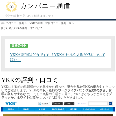
会社の評判が見られる転職口コミサイト
会社の口コミ・評判
YKKの転職・就職口コミ・評判一覧
妻から見たYKKの評判・口コミは？
回答受付中
YKKの評判はどうですか？YKKの社風や人間関係について
語り…
YKKの評判・口コミ
YKKにお勤めの旦那様がいる奥様から伺った、
妻から見たYKKの働きやすさ
につ
いてご紹介します。YKKの
年収・給料
や
ワークライフバランス(残業の多さ、休
暇の取りやすさなど)
、そして奥様の立場から見て、YKKはどちらかと言えば
ブ
ラックか、ホワイト企業か
についても回答いただきました。