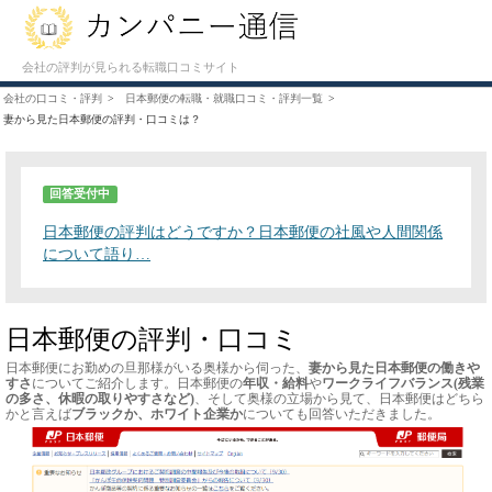
会社の評判が見られる転職口コミサイト
会社の口コミ・評判
日本郵便の転職・就職口コミ・評判一覧
妻から見た日本郵便の評判・口コミは？
回答受付中
日本郵便の評判はどうですか？日本郵便の社風や人間関係
について語り…
日本郵便の評判・口コミ
日本郵便にお勤めの旦那様がいる奥様から伺った、
妻から見た日本郵便の働きや
すさ
についてご紹介します。日本郵便の
年収・給料
や
ワークライフバランス(残業
の多さ、休暇の取りやすさなど)
、そして奥様の立場から見て、日本郵便はどちら
かと言えば
ブラックか、ホワイト企業か
についても回答いただきました。