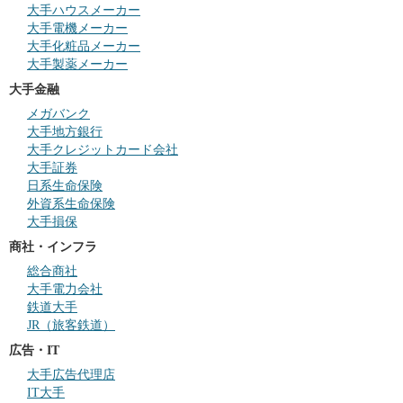
大手ハウスメーカー
大手電機メーカー
大手化粧品メーカー
大手製薬メーカー
大手金融
メガバンク
大手地方銀行
大手クレジットカード会社
大手証券
日系生命保険
外資系生命保険
大手損保
商社・インフラ
総合商社
大手電力会社
鉄道大手
JR（旅客鉄道）
広告・IT
大手広告代理店
IT大手