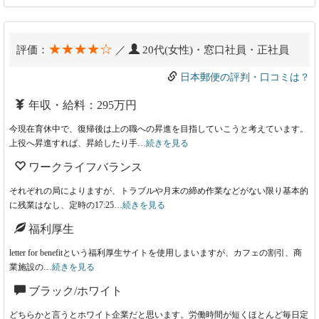
★★★★☆
評価：
／
20代(女性)・窓口社員・正社員
日本郵便の評判・口コミは？
年収・給料：295万円
今現在育休中で、復帰後は上の職への昇進を目指していこうと考えています。
上役へ昇進すれば、昇給したり手…
続きを見る
ワークライフバランス
それぞれの局によりますが、トラブルや月末の締め作業などがない限り基本的
に残業はなし、定時の17:25…
続きを見る
福利厚生
letter for benefitという福利厚生サイトを使用しまいますが、カフェの割引、商
業施設の…
続きを見る
ブラック/ホワイト
どちらかと言うとホワイト企業だと思います。労働時間が短くほとんど毎日定