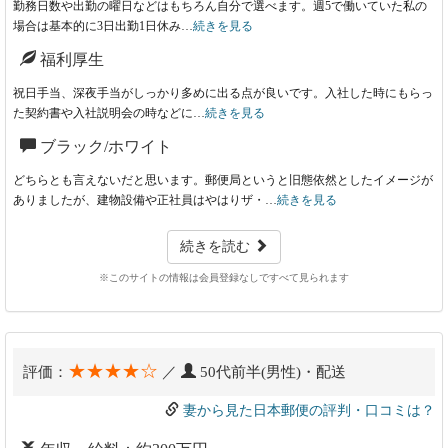
勤務日数や出勤の曜日などはもちろん自分で選べます。週5で働いていた私の
場合は基本的に3日出勤1日休み…
続きを見る
福利厚生
祝日手当、深夜手当がしっかり多めに出る点が良いです。入社した時にもらっ
た契約書や入社説明会の時などに…
続きを見る
ブラック/ホワイト
どちらとも言えないだと思います。郵便局というと旧態依然としたイメージが
ありましたが、建物設備や正社員はやはりザ・…
続きを見る
続きを読む
※このサイトの情報は会員登録なしですべて見られます
★★★★☆
評価：
／
50代前半(男性)・配送
妻から見た日本郵便の評判・口コミは？