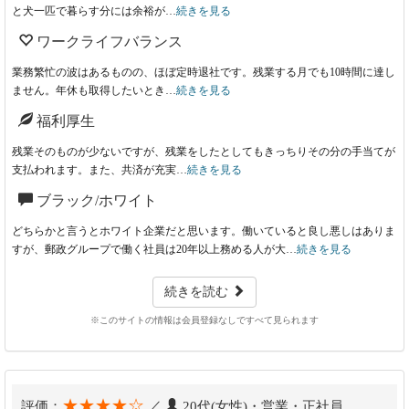
と犬一匹で暮らす分には余裕が…
続きを見る
ワークライフバランス
業務繁忙の波はあるものの、ほぼ定時退社です。残業する月でも10時間に達し
ません。年休も取得したいとき…
続きを見る
福利厚生
残業そのものが少ないですが、残業をしたとしてもきっちりその分の手当てが
支払われます。また、共済が充実…
続きを見る
ブラック/ホワイト
どちらかと言うとホワイト企業だと思います。働いていると良し悪しはありま
すが、郵政グループで働く社員は20年以上務める人が大…
続きを見る
続きを読む
※このサイトの情報は会員登録なしですべて見られます
★★★★☆
評価：
／
20代(女性)・営業・正社員