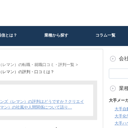
通信とは？
業種から探す
コラム一覧
会
（レマン）の転職・就職口コミ・評判一覧
（レマン）の評判・口コミは？
業
大手メー
ョンズ（レマン）の評判はどうですか？クリエイ
レマン）の社風や人間関係について語り…
大手自
大手化
大手ハ