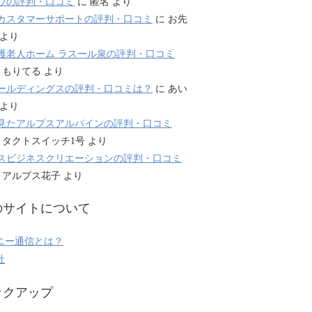
ウの評判・口コミ
に
匿名
より
カスタマーサポートの評判・口コミ
に
お先
より
護老人ホーム ラスール泉の評判・口コミ
に
もりてる
より
ールディングスの評判・口コミは？
に
あい
より
見たアルプスアルパインの評判・口コミ
に
タクトスイッチ1号
より
スビジネスクリエーションの評判・口コミ
に
アルプス花子
より
のサイトについて
ニー通信とは？
社
ックアップ