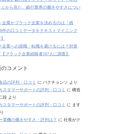
コミから見た、銀行業界の働きやすさについ
ト企業かブラック企業を決めるのは「残
800件の口コミデータをテキストマイニング
析】
ク企業への就職・転職を避けるには？対策
【ブラック企業経験者187人に調査】
新のコメント
食品の評判・口コミ
に
パクチョンソ
より
カスタマーサポートの評判・口コミ
に
構造
二段
より
カスタマーサポートの評判・口コミ
に
ます
り
ー電機の働きやすさ・評判は？
に
社長がク