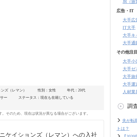
JR（
広告・IT
大手広
IT大手
大手キ
大手通
その他注
大手小
大手ゼ
大手旅
大手運
ョンズ（レマン）
性別：女性
年代：20代
人材業
サー
ステータス：現在も在籍している
調
のです。そのため、現在は状況が異なる場合がございます。
夫が転
トは？
ュニケイションズ（レマン）への入社
【20