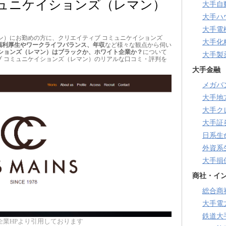
ミュニケイションズ（レマン）
大手自
大手ハ
大手電
ン）にお勤めの方に、クリエイティブ コミュニケイションズ
大手化
福利厚生やワークライフバランス、年収
など様々な観点から伺い
イションズ（レマン）はブラックか、ホワイト企業か？
について
大手製
ブ コミュニケイションズ（レマン）のリアルな口コミ・評判を
大手金融
メガバ
大手地
大手ク
大手証
日系生
外資系
大手損
商社・イ
総合商
大手電
鉄道大
企業HPより引用しております