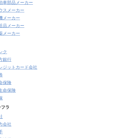
動車部品メーカー
ウスメーカー
機メーカー
粧品メーカー
薬メーカー
ンク
方銀行
レジットカード会社
券
命保険
生命保険
保
ンフラ
社
力会社
手