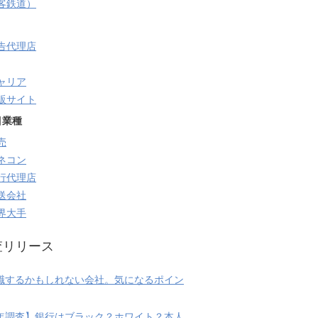
旅客鉄道）
告代理店
ャリア
販サイト
目業種
売
ネコン
行代理店
送会社
界大手
査リリース
職するかもしれない会社。気になるポイン
20年調査】銀行はブラック？ホワイト？本人