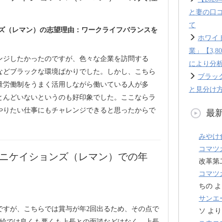
と妻の口
て
ンズ（レマン）の志望理由：ワークライフバランスを
ホワイ
業」【3,
ンジしたかったのですが、色々な企業を訪問する
により分
上などブラックな環境ばかりでした。しかし、こちら
ブラッ
量労働制をうまく活用しながら働いている人が多
と見分け方
とんどいないというのも好印象でした。ここならラ
やりたい仕事にもチャレンジできると思ったからで
最
みやけ
コマツ
ュニケイションズ（レマン）での年
改革第
コマツ
ちの
よ
サンエ
ですが、こちらでは賞与が年2回出るため、その点で
ソ
より
昇給では良くも悪くも上長との面談などはなく、上長