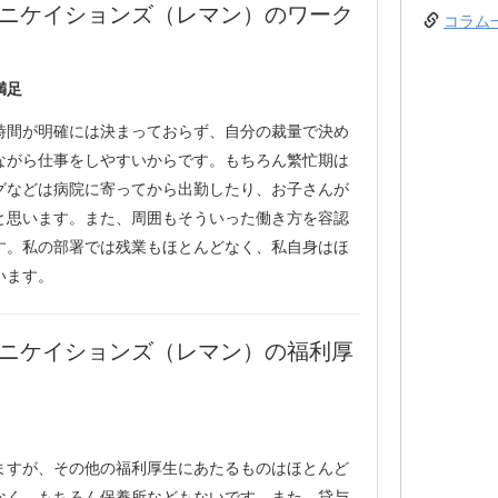
ュニケイションズ（レマン）のワーク
コラム
満足
時間が明確には決まっておらず、自分の裁量で決め
ながら仕事をしやすいからです。もちろん繁忙期は
グなどは病院に寄ってから出勤したり、お子さんが
と思います。また、周囲もそういった働き方を容認
す。私の部署では残業もほとんどなく、私自身はほ
います。
ュニケイションズ（レマン）の福利厚
ますが、その他の福利厚生にあたるものはほとんど
なく、もちろん保養所などもないです。また、貸与