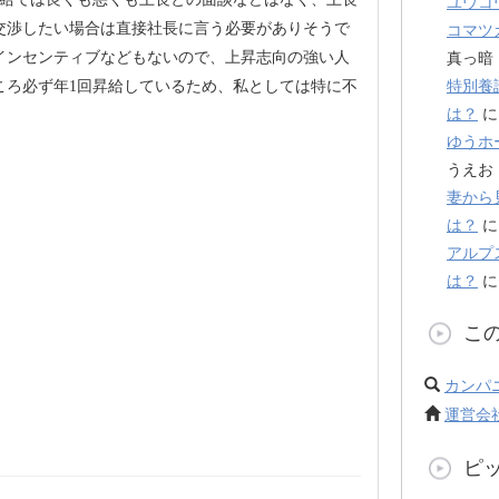
ユウコ
交渉したい場合は直接社長に言う必要がありそうで
コマツ
インセンティブなどもないので、上昇志向の強い人
真っ暗
特別養
ころ必ず年1回昇給しているため、私としては特に不
は？
ゆうホ
うえお
妻から
は？
アルプ
は？
こ
カンパ
運営会
ピ