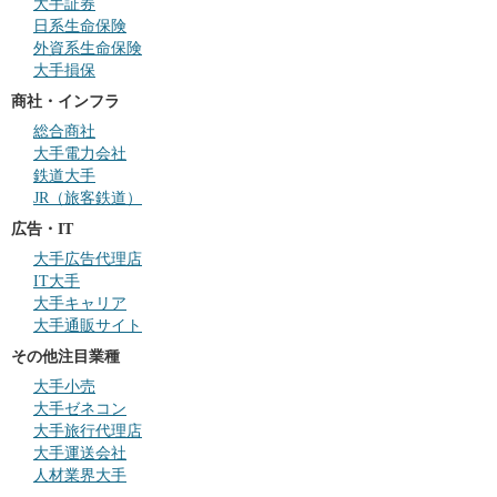
大手証券
日系生命保険
外資系生命保険
大手損保
商社・インフラ
総合商社
大手電力会社
鉄道大手
JR（旅客鉄道）
広告・IT
大手広告代理店
IT大手
大手キャリア
大手通販サイト
その他注目業種
大手小売
大手ゼネコン
大手旅行代理店
大手運送会社
人材業界大手