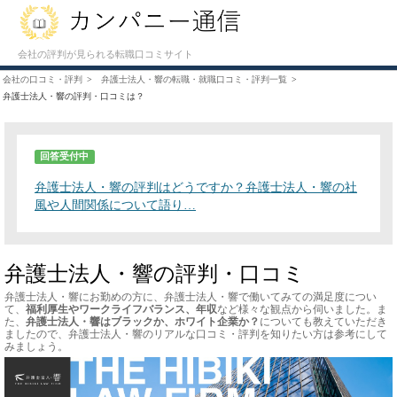
会社の評判が見られる転職口コミサイト
会社の口コミ・評判
弁護士法人・響の転職・就職口コミ・評判一覧
弁護士法人・響の評判・口コミは？
回答受付中
弁護士法人・響の評判はどうですか？弁護士法人・響の社
風や人間関係について語り…
弁護士法人・響の評判・口コミ
弁護士法人・響にお勤めの方に、弁護士法人・響で働いてみての満足度につい
て、
福利厚生やワークライフバランス、年収
など様々な観点から伺いました。ま
た、
弁護士法人・響はブラックか、ホワイト企業か？
についても教えていただき
ましたので、弁護士法人・響のリアルな口コミ・評判を知りたい方は参考にして
みましょう。