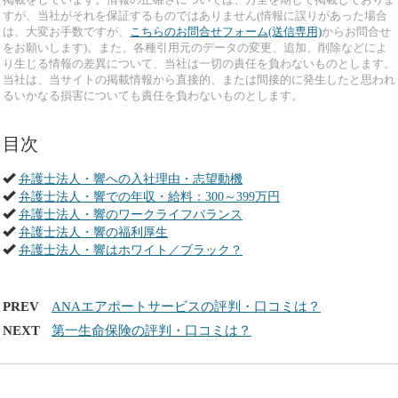
すが、当社がそれを保証するものではありません(情報に誤りがあった場合
は、大変お手数ですが、
こちらのお問合せフォーム(送信専用)
からお問合せ
をお願いします)。また、各種引用元のデータの変更、追加、削除などによ
り生じる情報の差異について、当社は一切の責任を負わないものとします。
当社は、当サイトの掲載情報から直接的、または間接的に発生したと思われ
るいかなる損害についても責任を負わないものとします。
目次
弁護士法人・響への入社理由・志望動機
弁護士法人・響での年収・給料：300～399万円
弁護士法人・響のワークライフバランス
弁護士法人・響の福利厚生
弁護士法人・響はホワイト／ブラック？
PREV
ANAエアポートサービスの評判・口コミは？
NEXT
第一生命保険の評判・口コミは？