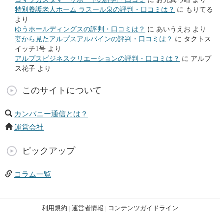
特別養護老人ホーム ラスール泉の評判・口コミは？
に
もりてる
より
ゆうホールディングスの評判・口コミは？
に
あいうえお
より
妻から見たアルプスアルパインの評判・口コミは？
に
タクトス
イッチ1号
より
アルプスビジネスクリエーションの評判・口コミは？
に
アルプ
ス花子
より
このサイトについて
カンパニー通信とは？
運営会社
ピックアップ
コラム一覧
利用規約
|
運営者情報
|
コンテンツガイドライン