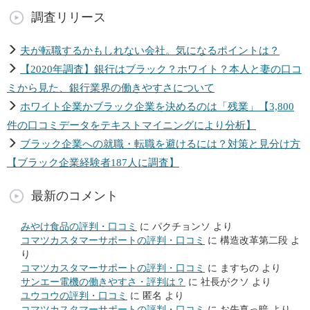
調査リリース
夫が転職するかもしれない会社。気になるポイントは？
【2020年調査】銀行はブラック？ホワイト？本人と妻の口コ
ミから見た、銀行業界の働きやすさについて
ホワイト企業かブラック企業を決めるのは「残業」【3,800
件の口コミデータをテキストマイニングにより分析】
ブラック企業への就職・転職を避けるには？対策と見分け方
【ブラック企業経験者187人に調査】
最新のコメント
みやけ食品の評判・口コミ
に
パクチョンソ
より
コマツカスタマーサポートの評判・口コミ
に
構造改革第二段
よ
り
コマツカスタマーサポートの評判・口コミ
に
ますちの
より
サンエー電機の働きやすさ・評判は？
に
社長がクソ
より
ユウコウの評判・口コミ
に
匿名
より
コマツカスタマーサポートの評判・口コミ
に
お先真っ暗
より