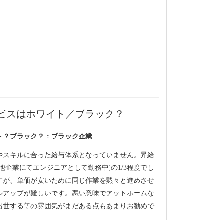
ビスはホワイト／ブラック？
ト？ブラック？：ブラック企業
やスキルに合った給与体系となっていません。昇給
他企業にてエンジニアとして勤務中)の1/3程度でし
すが、単価が安いために同じ作業を黙々と進めさせ
ルアップが難しいです。悪い意味でアットホームな
出世する等の雰囲気がまだある点もあまりお勧めで