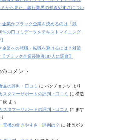
コミから見た、銀行業界の働きやすさについ
ト企業かブラック企業を決めるのは「残
800件の口コミデータをテキストマイニング
析】
ク企業への就職・転職を避けるには？対策
【ブラック企業経験者187人に調査】
新のコメント
食品の評判・口コミ
に
パクチョンソ
より
カスタマーサポートの評判・口コミ
に
構造
二段
より
カスタマーサポートの評判・口コミ
に
ます
り
ー電機の働きやすさ・評判は？
に
社長がク