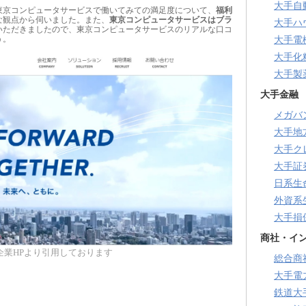
大手自
東京コンピュータサービスで働いてみての満足度について、
福利
な観点から伺いました。また、
東京コンピュータサービスはブラ
大手ハ
いただきましたので、東京コンピュータサービスのリアルな口コ
う。
大手電
大手化
大手製
大手金融
メガバ
大手地
大手ク
大手証
日系生
外資系
大手損
商社・イ
企業HPより引用しております
総合商
大手電
鉄道大