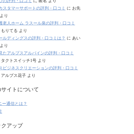
ウの評判・口コミ
に
匿名
より
カスタマーサポートの評判・口コミ
に
お先
より
護老人ホーム ラスール泉の評判・口コミ
に
もりてる
より
ールディングスの評判・口コミは？
に
あい
より
見たアルプスアルパインの評判・口コミ
に
タクトスイッチ1号
より
スビジネスクリエーションの評判・口コミ
に
アルプス花子
より
のサイトについて
ニー通信とは？
社
ックアップ