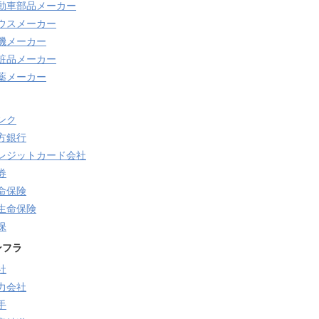
動車部品メーカー
ウスメーカー
機メーカー
粧品メーカー
薬メーカー
ンク
方銀行
レジットカード会社
券
命保険
生命保険
保
ンフラ
社
力会社
手