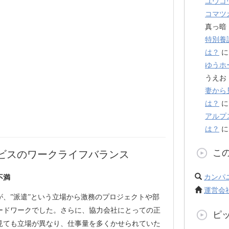
ユウコ
コマツ
真っ暗
特別養
は？
ゆうホ
うえお
妻から
は？
アルプ
は？
こ
ビスのワークライフバランス
カンパ
不満
運営会
、”派遣”という立場から激務のプロジェクトや部
ードワークでした。さらに、協力会社にとっての正
ピ
見ても立場が異なり、仕事量を多くかせられていた