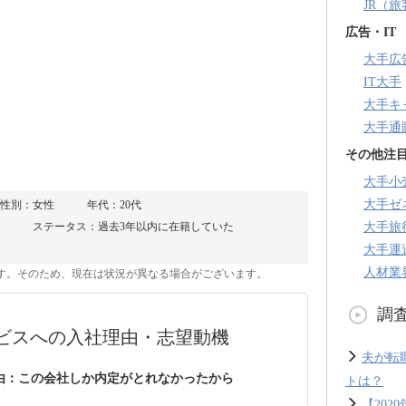
JR（
広告・IT
大手広
IT大手
大手キ
大手通
その他注
大手小
大手ゼ
性別：女性
年代：20代
ステータス：過去3年以内に在籍していた
大手旅
大手運
人材業
のです。そのため、現在は状況が異なる場合がございます。
調
ビスへの入社理由・志望動機
夫が転
由：この会社しか内定がとれなかったから
トは？
【20