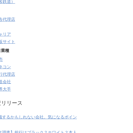
旅客鉄道）
告代理店
ャリア
販サイト
目業種
売
ネコン
行代理店
送会社
界大手
査リリース
職するかもしれない会社。気になるポイン
20年調査】銀行はブラック？ホワイト？本人