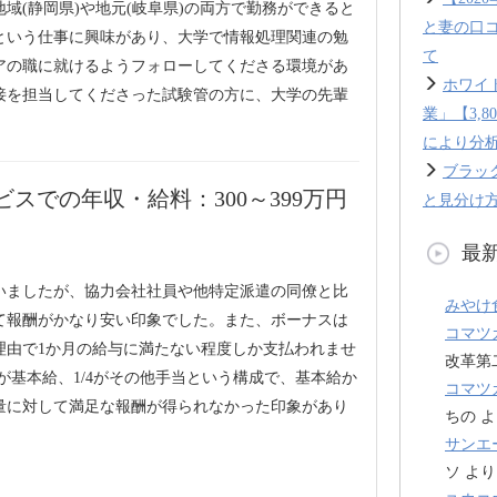
域(静岡県)や地元(岐阜県)の両方で勤務ができると
と妻の口
という仕事に興味があり、大学で情報処理関連の勉
て
アの職に就けるようフォローしてくださる環境があ
ホワイ
接を担当してくださった試験管の方に、大学の先輩
業」【3,
により分
ブラッ
スでの年収・給料：300～399万円
と見分け方
最
いましたが、協力会社社員や他特定派遣の同僚と比
みやけ
て報酬がかなり安い印象でした。また、ボーナスは
コマツ
理由で1か月の給与に満たない程度しか支払われませ
改革第
が基本給、1/4がその他手当という構成で、基本給か
コマツ
量に対して満足な報酬が得られなかった印象があり
ちの
よ
サンエ
ソ
より