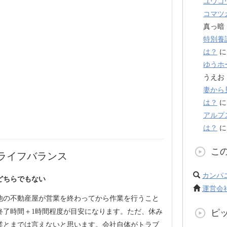
ユウコ
コマツ
真っ暗
特別養
は？
ゆうホ
うえお
妻から
は？
アルプ
は？
こ
ライフバランス
カンパ
どちらでもない
運営会
他の不動産屋が営業を終わってから作業を行うこと
終了時間＋1時間程度が目安になります。ただ、休み
ピ
業とまでは言えないと思います。会社自体がトラブ