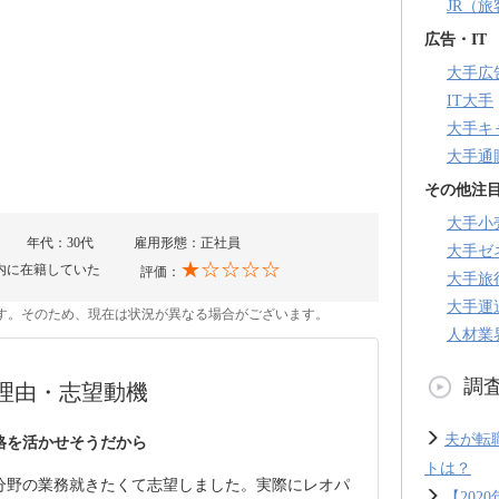
JR（
広告・IT
大手広
IT大手
大手キ
大手通
その他注
大手小
年代：30代
雇用形態：正社員
大手ゼ
★☆☆☆☆
内に在籍していた
評価：
大手旅
大手運
のです。そのため、現在は状況が異なる場合がございます。
人材業
調
理由・志望動機
夫が転
格を活かせそうだから
トは？
分野の業務就きたくて志望しました。実際にレオパ
【20