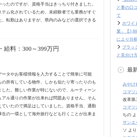
なかったのですが、資格手当はきっちり付きました。
と妻の口
ステム化されているため、未経験者でも業務がすぐ
て
た。転勤はありますが、県内のみなどの選択できる
ホワイ
業」【3,
により分
ブラッ
給料：300～399万円
と見分け方
最
データやお客様情報を入力することで簡単に可能
ちの所有している物件、しかも似たり寄ったりのも
みやけ
ました。難しい作業が特にないので、ルーティーン
コマツ
ュアル通りの作業が出来れば問題ありません。そん
改革第
えていたので満足はしていました。資格手当、通勤
コマツ
厚生の一環として海外旅行なども行くことが出来ま
ちの
よ
サンエ
ソ
より