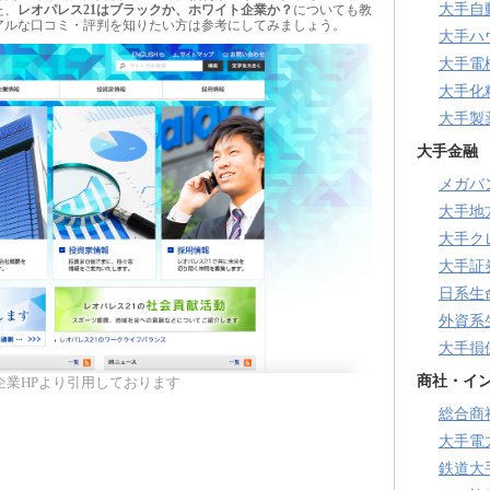
大手自
た、
レオパレス21はブラックか、ホワイト企業か？
についても教
アルな口コミ・評判を知りたい方は参考にしてみましょう。
大手ハ
大手電
大手化
大手製
大手金融
メガバ
大手地
大手ク
大手証
日系生
外資系
大手損
商社・イ
企業HPより引用しております
総合商
大手電
鉄道大