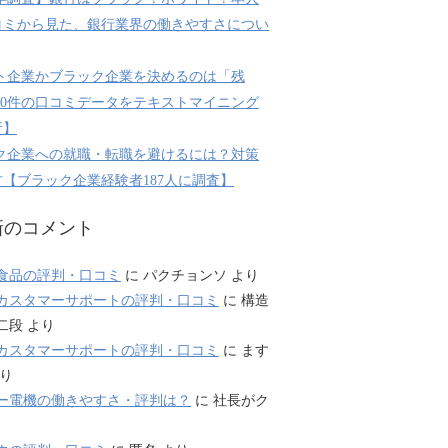
コミから見た、銀行業界の働きやすさについ
ト企業かブラック企業を決めるのは「残
800件の口コミデータをテキストマイニング
析】
ク企業への就職・転職を避けるには？対策
【ブラック企業経験者187人に調査】
新のコメント
食品の評判・口コミ
に
パクチョンソ
より
カスタマーサポートの評判・口コミ
に
構造
二段
より
カスタマーサポートの評判・口コミ
に
ます
り
ー電機の働きやすさ・評判は？
に
社長がク