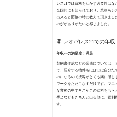
レス21では資格を活かす必要性は
全国的にも知られており、業務もシ
出来ると面接の時に教えて頂きまし
のががありがたいと感じました。
レオパレス21での年収・
年収への満足度：満足
契約書作成などの業務については、
で、紹介する物件もほぼほぼ自分た
のになるので接客がとても楽に感じ
ワークをただこなすだけです。マニ
な業務の中でそこそこの給料をもら
手当などもきちんと出る他に、福利
す。