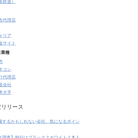
旅客鉄道）
告代理店
ャリア
販サイト
目業種
売
ネコン
行代理店
送会社
界大手
査リリース
職するかもしれない会社。気になるポイン
20年調査】銀行はブラック？ホワイト？本人