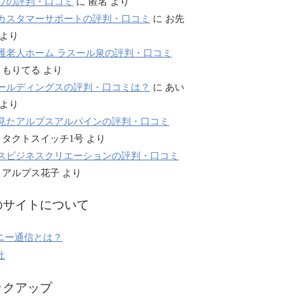
ウの評判・口コミ
に
匿名
より
カスタマーサポートの評判・口コミ
に
お先
より
護老人ホーム ラスール泉の評判・口コミ
に
もりてる
より
ールディングスの評判・口コミは？
に
あい
より
見たアルプスアルパインの評判・口コミ
に
タクトスイッチ1号
より
スビジネスクリエーションの評判・口コミ
に
アルプス花子
より
のサイトについて
ニー通信とは？
社
ックアップ