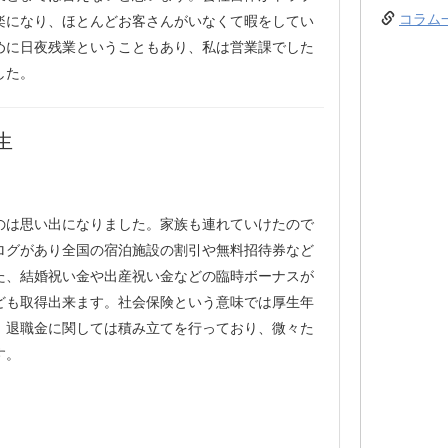
コラム
楽になり、ほとんどお客さんがいなくて暇をしてい
めに日夜残業ということもあり、私は営業課でした
した。
生
のは思い出になりました。家族も連れていけたので
ログがあり全国の宿泊施設の割引や無料招待券など
た、結婚祝い金や出産祝い金などの臨時ボーナスが
ども取得出来ます。社会保険という意味では厚生年
。退職金に関しては積み立てを行っており、微々た
す。