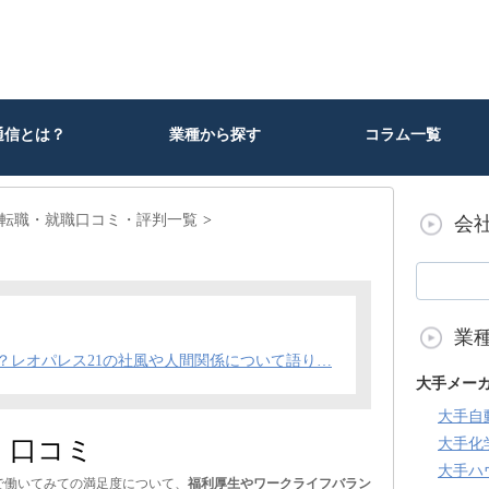
通信とは？
業種から探す
コラム一覧
の転職・就職口コミ・評判一覧
会
業
？レオパレス21の社風や人間関係について語り…
大手メー
大手自
・口コミ
大手化
大手ハ
1で働いてみての満足度について、
福利厚生やワークライフバラン