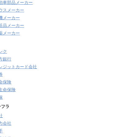
動車部品メーカー
ウスメーカー
機メーカー
粧品メーカー
薬メーカー
ンク
方銀行
レジットカード会社
券
命保険
生命保険
保
ンフラ
社
力会社
手