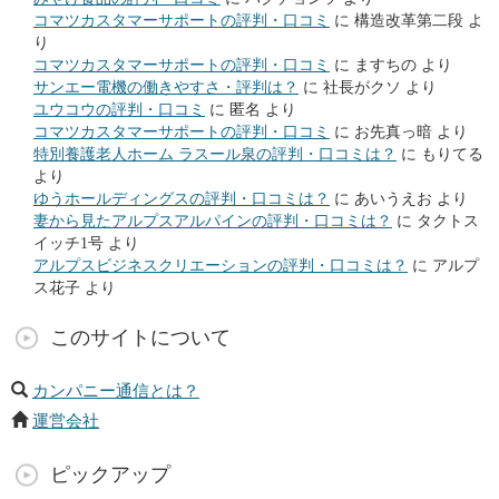
コマツカスタマーサポートの評判・口コミ
に
構造改革第二段
よ
り
コマツカスタマーサポートの評判・口コミ
に
ますちの
より
サンエー電機の働きやすさ・評判は？
に
社長がクソ
より
ユウコウの評判・口コミ
に
匿名
より
コマツカスタマーサポートの評判・口コミ
に
お先真っ暗
より
特別養護老人ホーム ラスール泉の評判・口コミは？
に
もりてる
より
ゆうホールディングスの評判・口コミは？
に
あいうえお
より
妻から見たアルプスアルパインの評判・口コミは？
に
タクトス
イッチ1号
より
アルプスビジネスクリエーションの評判・口コミは？
に
アルプ
ス花子
より
このサイトについて
カンパニー通信とは？
運営会社
ピックアップ