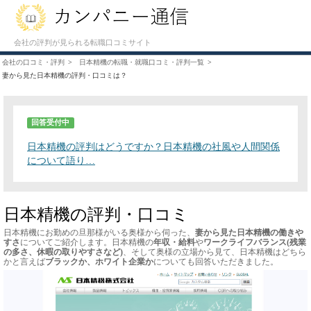
会社の評判が見られる転職口コミサイト
会社の口コミ・評判
日本精機の転職・就職口コミ・評判一覧
妻から見た日本精機の評判・口コミは？
回答受付中
日本精機の評判はどうですか？日本精機の社風や人間関係
について語り…
日本精機の評判・口コミ
日本精機にお勤めの旦那様がいる奥様から伺った、
妻から見た日本精機の働きや
すさ
についてご紹介します。日本精機の
年収・給料
や
ワークライフバランス(残業
の多さ、休暇の取りやすさなど)
、そして奥様の立場から見て、日本精機はどちら
かと言えば
ブラックか、ホワイト企業か
についても回答いただきました。