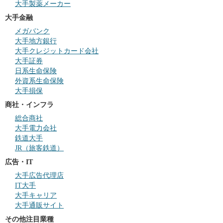
大手製薬メーカー
大手金融
メガバンク
大手地方銀行
大手クレジットカード会社
大手証券
日系生命保険
外資系生命保険
大手損保
商社・インフラ
総合商社
大手電力会社
鉄道大手
JR（旅客鉄道）
広告・IT
大手広告代理店
IT大手
大手キャリア
大手通販サイト
その他注目業種