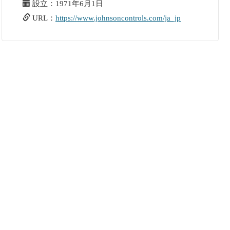
設立：1971年6月1日
URL：
https://www.johnsoncontrols.com/ja_jp