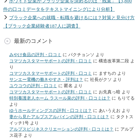
ホワイト企業かブラック企業を決めるのは「残業」【3,800
件の口コミデータをテキストマイニングにより分析】
ブラック企業への就職・転職を避けるには？対策と見分け方
【ブラック企業経験者187人に調査】
最新のコメント
みやけ食品の評判・口コミ
に
パクチョンソ
より
コマツカスタマーサポートの評判・口コミ
に
構造改革第二段
よ
り
コマツカスタマーサポートの評判・口コミ
に
ますちの
より
サンエー電機の働きやすさ・評判は？
に
社長がクソ
より
ユウコウの評判・口コミ
に
匿名
より
コマツカスタマーサポートの評判・口コミ
に
お先真っ暗
より
特別養護老人ホーム ラスール泉の評判・口コミは？
に
もりてる
より
ゆうホールディングスの評判・口コミは？
に
あいうえお
より
妻から見たアルプスアルパインの評判・口コミは？
に
タクトス
イッチ1号
より
アルプスビジネスクリエーションの評判・口コミは？
に
アルプ
ス花子
より