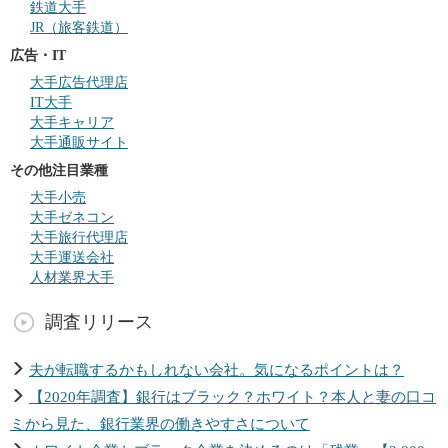
鉄道大手
JR（旅客鉄道）
広告・IT
大手広告代理店
IT大手
大手キャリア
大手通販サイト
その他注目業種
大手小売
大手ゼネコン
大手旅行代理店
大手運送会社
人材業界大手
調査リリース
夫が転職するかもしれない会社。気になるポイントは？
【2020年調査】銀行はブラック？ホワイト？本人と妻の口コ
ミから見た、銀行業界の働きやすさについて