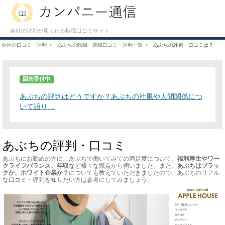
会社の評判が見られる転職口コミサイト
会社の口コミ・評判
あぶちの転職・就職口コミ・評判一覧
あぶちの評判・口コミは？
回答受付中
あぶちの評判はどうですか？あぶちの社風や人間関係につ
いて語り…
あぶちの評判・口コミ
あぶちにお勤めの方に、あぶちで働いてみての満足度について、
福利厚生やワー
クライフバランス、年収
など様々な観点から伺いました。また、
あぶちはブラッ
クか、ホワイト企業か？
についても教えていただきましたので、あぶちのリアル
な口コミ・評判を知りたい方は参考にしてみましょう。