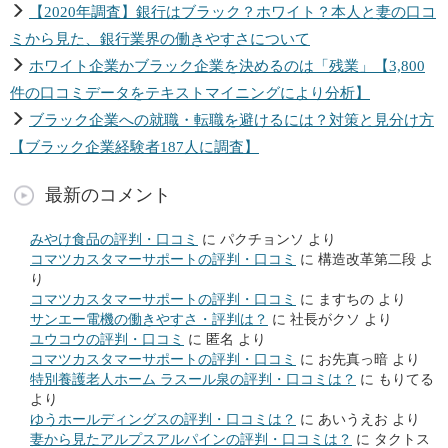
【2020年調査】銀行はブラック？ホワイト？本人と妻の口コ
ミから見た、銀行業界の働きやすさについて
ホワイト企業かブラック企業を決めるのは「残業」【3,800
件の口コミデータをテキストマイニングにより分析】
ブラック企業への就職・転職を避けるには？対策と見分け方
【ブラック企業経験者187人に調査】
最新のコメント
みやけ食品の評判・口コミ
に
パクチョンソ
より
コマツカスタマーサポートの評判・口コミ
に
構造改革第二段
よ
り
コマツカスタマーサポートの評判・口コミ
に
ますちの
より
サンエー電機の働きやすさ・評判は？
に
社長がクソ
より
ユウコウの評判・口コミ
に
匿名
より
コマツカスタマーサポートの評判・口コミ
に
お先真っ暗
より
特別養護老人ホーム ラスール泉の評判・口コミは？
に
もりてる
より
ゆうホールディングスの評判・口コミは？
に
あいうえお
より
妻から見たアルプスアルパインの評判・口コミは？
に
タクトス