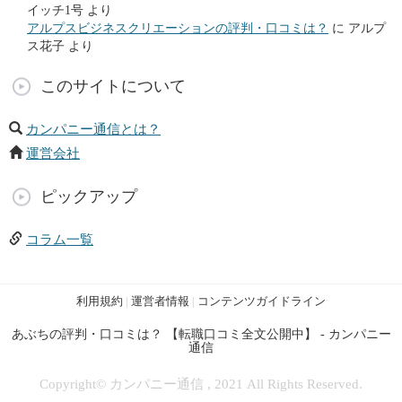
イッチ1号
より
アルプスビジネスクリエーションの評判・口コミは？
に
アルプ
ス花子
より
このサイトについて
カンパニー通信とは？
運営会社
ピックアップ
コラム一覧
利用規約
|
運営者情報
|
コンテンツガイドライン
あぶちの評判・口コミは？ 【転職口コミ全文公開中】 - カンパニー
通信
Copyright© カンパニー通信 , 2021 All Rights Reserved.