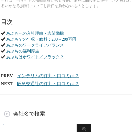
当社は、当サイトの掲載情報から直接的、または間接的に発生したと思われ
るいかなる損害についても責任を負わないものとします。
目次
あぶちへの入社理由・志望動機
あぶちでの年収・給料：200～299万円
あぶちのワークライフバランス
あぶちの福利厚生
あぶちはホワイト／ブラック？
PREV
インテリムの評判・口コミは？
NEXT
阪急交通社の評判・口コミは？
会社名で検索