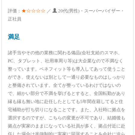
★☆☆☆☆
評価：
／
20代(男性)・スーパーバイザー・
正社員
満足
諸手当やその他の業務に関わる備品(会社支給のスマホ、
PC、タブレット、社用車周り等)は大企業なので不満なく
整っています。ベネフィット等も導入してあって使うこと
ができ、使えないは別として一通り必要なものはしっかり
と整備されています。全てが整っているわけではないの
で、細かい部分で不満を挙げるとすると、全国転勤があり
縁も縁も無い地に赴任したとしても5年間在籍してると住
宅補助が打ち切りになることです。また、入社時に拠点を
選択するのですが、こちらの変更が不可であり、結婚後も
拠点が実家のままになっている社員が多く、拠点付近に赴
任した場合は半強制的に実家に同居することを会社に迫ら