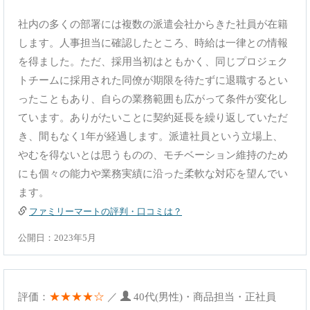
社内の多くの部署には複数の派遣会社からきた社員が在籍
します。人事担当に確認したところ、時給は一律との情報
を得ました。ただ、採用当初はともかく、同じプロジェク
トチームに採用された同僚が期限を待たずに退職するとい
ったこともあり、自らの業務範囲も広がって条件が変化し
ています。ありがたいことに契約延長を繰り返していただ
き、間もなく1年が経過します。派遣社員という立場上、
やむを得ないとは思うものの、モチベーション維持のため
にも個々の能力や業務実績に沿った柔軟な対応を望んでい
ます。
ファミリーマートの評判・口コミは？
公開日：2023年5月
★★★★☆
評価：
／
40代(男性)・商品担当・正社員