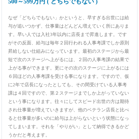
500～599万円 ( どちらでもない )
なぜ「どちらでもない」かというと、早すぎる出世には給
与が追いつかず、仕事量はどんどん増えていく所にありま
す。早い人では入社3年以内に店長まで昇進します。です
がその反面、給与は毎年２回行われる人事考課でしか原則
昇給しない仕組みになっています。最初のステージから最
短で次のステージへ上がるには、２回の人事考課の結果で
上がる事ができます。更にその次のステージに上がるには
６回ほどの人事考課を受ける事になります。ですので、仮
に2年で店長になったとしても、その間受けている人事考
課は４回ですので、第２ステージまでしか上がっていない
という事になります。往々にしてスピード出世の方は期待
され仕事量が増えていきますが、他のベテラン店長と比べ
ると仕事量が多いのに給与は上がらないという状態になっ
てしまいます。それを「やりがい」として納得できるかど
うかだと考えます。