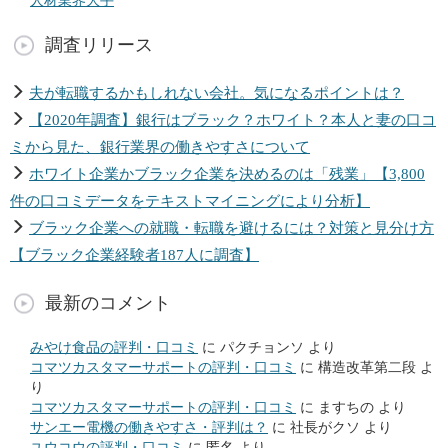
人材業界大手
調査リリース
夫が転職するかもしれない会社。気になるポイントは？
【2020年調査】銀行はブラック？ホワイト？本人と妻の口コ
ミから見た、銀行業界の働きやすさについて
ホワイト企業かブラック企業を決めるのは「残業」【3,800
件の口コミデータをテキストマイニングにより分析】
ブラック企業への就職・転職を避けるには？対策と見分け方
【ブラック企業経験者187人に調査】
最新のコメント
みやけ食品の評判・口コミ
に
パクチョンソ
より
コマツカスタマーサポートの評判・口コミ
に
構造改革第二段
よ
り
コマツカスタマーサポートの評判・口コミ
に
ますちの
より
サンエー電機の働きやすさ・評判は？
に
社長がクソ
より
ユウコウの評判・口コミ
に
匿名
より