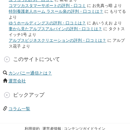
コマツカスタマーサポートの評判・口コミ
に
お先真っ暗
より
特別養護老人ホーム ラスール泉の評判・口コミは？
に
もりてる
より
ゆうホールディングスの評判・口コミは？
に
あいうえお
より
妻から見たアルプスアルパインの評判・口コミは？
に
タクトス
イッチ1号
より
アルプスビジネスクリエーションの評判・口コミは？
に
アルプ
ス花子
より
このサイトについて
カンパニー通信とは？
運営会社
ピックアップ
コラム一覧
利用規約
|
運営者情報
|
コンテンツガイドライン