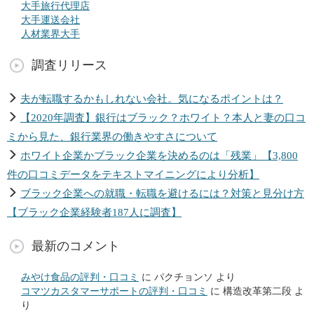
大手旅行代理店
大手運送会社
人材業界大手
調査リリース
夫が転職するかもしれない会社。気になるポイントは？
【2020年調査】銀行はブラック？ホワイト？本人と妻の口コ
ミから見た、銀行業界の働きやすさについて
ホワイト企業かブラック企業を決めるのは「残業」【3,800
件の口コミデータをテキストマイニングにより分析】
ブラック企業への就職・転職を避けるには？対策と見分け方
【ブラック企業経験者187人に調査】
最新のコメント
みやけ食品の評判・口コミ
に
パクチョンソ
より
コマツカスタマーサポートの評判・口コミ
に
構造改革第二段
よ
り