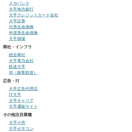
メガバンク
大手地方銀行
大手クレジットカード会社
大手証券
日系生命保険
外資系生命保険
大手損保
商社・インフラ
総合商社
大手電力会社
鉄道大手
JR（旅客鉄道）
広告・IT
大手広告代理店
IT大手
大手キャリア
大手通販サイト
その他注目業種
大手小売
大手ゼネコン