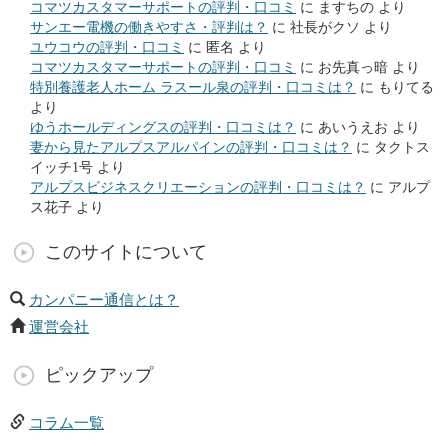
コマツカスタマーサポートの評判・口コミ
に
ますちの
より
サンエー電機の働きやすさ・評判は？
に
社長がクソ
より
ユウコウの評判・口コミ
に
匿名
より
コマツカスタマーサポートの評判・口コミ
に
お先真っ暗
より
特別養護老人ホーム ラスール泉の評判・口コミは？
に
もりてる
より
ゆうホールディングスの評判・口コミは？
に
あいうえお
より
妻から見たアルプスアルパインの評判・口コミは？
に
タクトス
イッチ1号
より
アルプスビジネスクリエーションの評判・口コミは？
に
アルプ
ス花子
より
このサイトについて
カンパニー通信とは？
運営会社
ピックアップ
コラム一覧