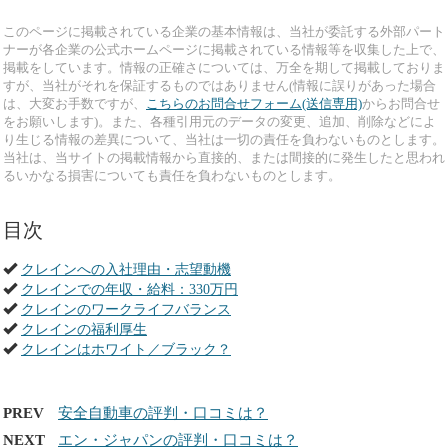
このページに掲載されている企業の基本情報は、当社が委託する外部パート
ナーが各企業の公式ホームページに掲載されている情報等を収集した上で、
掲載をしています。情報の正確さについては、万全を期して掲載しておりま
すが、当社がそれを保証するものではありません(情報に誤りがあった場合
は、大変お手数ですが、
こちらのお問合せフォーム(送信専用)
からお問合せ
をお願いします)。また、各種引用元のデータの変更、追加、削除などによ
り生じる情報の差異について、当社は一切の責任を負わないものとします。
当社は、当サイトの掲載情報から直接的、または間接的に発生したと思われ
るいかなる損害についても責任を負わないものとします。
目次
クレインへの入社理由・志望動機
クレインでの年収・給料：330万円
クレインのワークライフバランス
クレインの福利厚生
クレインはホワイト／ブラック？
PREV
安全自動車の評判・口コミは？
NEXT
エン・ジャパンの評判・口コミは？