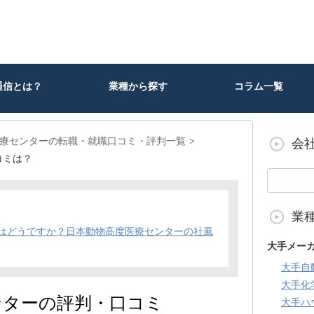
通信とは？
業種から探す
コラム一覧
療センターの転職・就職口コミ・評判一覧
会
コミは？
業
はどうですか？日本動物高度医療センターの社風
大手メー
大手自
大手化
ンターの評判・口コミ
大手ハ