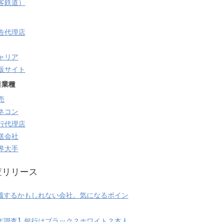
旅客鉄道）
告代理店
ャリア
販サイト
目業種
売
ネコン
行代理店
送会社
界大手
査リリース
職するかもしれない会社。気になるポイン
20年調査】銀行はブラック？ホワイト？本人