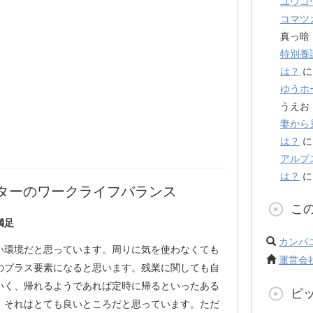
ユウコ
コマツ
真っ暗
特別養
は？
ゆうホ
うえお
妻から
は？
アルプ
は？
ターのワークライフバランス
こ
満足
カンパ
い環境だと思っています。周りに気を使わなくても
運営会
のプラス要素になると思います。残業に関しても自
いく、帰れるようであれば定時に帰るといったある
ピ
、それはとても良いところだと思っています。ただ