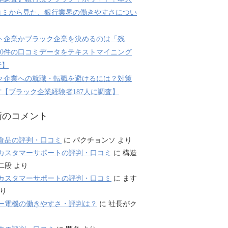
コミから見た、銀行業界の働きやすさについ
ト企業かブラック企業を決めるのは「残
800件の口コミデータをテキストマイニング
析】
ク企業への就職・転職を避けるには？対策
【ブラック企業経験者187人に調査】
新のコメント
食品の評判・口コミ
に
パクチョンソ
より
カスタマーサポートの評判・口コミ
に
構造
二段
より
カスタマーサポートの評判・口コミ
に
ます
り
ー電機の働きやすさ・評判は？
に
社長がク