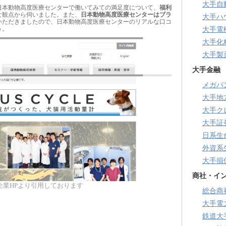
大手自
日本動物高度医療センターで働いてみての満足度について、
福利
な観点から伺いました。また、
日本動物高度医療センターはブラ
大手ハ
いただきましたので、日本動物高度医療センターのリアルな口コ
う。
大手電
大手化
大手製
大手金融
メガバ
大手地
大手ク
大手証
日系生
外資系
大手損
商社・イ
企業HPより引用しております
総合商
大手電
鉄道大