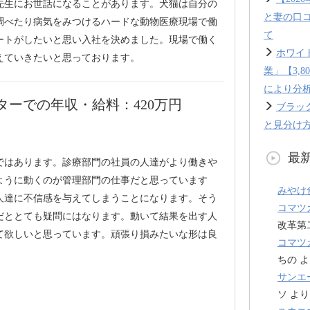
先生にお世話になることがあります。犬猫は自分の
と妻の口
調べたり病気をみつけるハードな動物医療現場で働
て
ートがしたいと思い入社を決めました。現場で働く
ホワイ
えていきたいと思っております。
業」【3,
により分
ーでの年収・給料：420万円
ブラッ
と見分け方
最
ではあります。診療部門の社員の人達がより働きや
ように動くのが管理部門の仕事だと思っています
みやけ
人達に不信感を与えてしまうことになります。そう
コマツ
だととても疑問にはなります。動いて結果を出す人
改革第
て欲しいと思っています。頑張り損みたいな形は良
コマツ
ちの
よ
サンエ
ソ
より