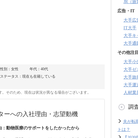
JR（
広告・IT
大手広
IT大手
大手キ
大手通
その他注
大手小
性別：女性
年代：40代
大手ゼ
ステータス：現在も在籍している
大手旅
大手運
人材業
のです。そのため、現在は状況が異なる場合がございます。
調
ターへの入社理由・志望動機
夫が転
由：動物医療のサポートをしたかったから
トは？
【20