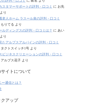
ウの評判・口コミ
に
匿名
より
カスタマーサポートの評判・口コミ
に
お先
より
護老人ホーム ラスール泉の評判・口コミ
に
もりてる
より
ールディングスの評判・口コミは？
に
あい
より
見たアルプスアルパインの評判・口コミ
に
タクトスイッチ1号
より
スビジネスクリエーションの評判・口コミ
に
アルプス花子
より
のサイトについて
ニー通信とは？
社
ックアップ