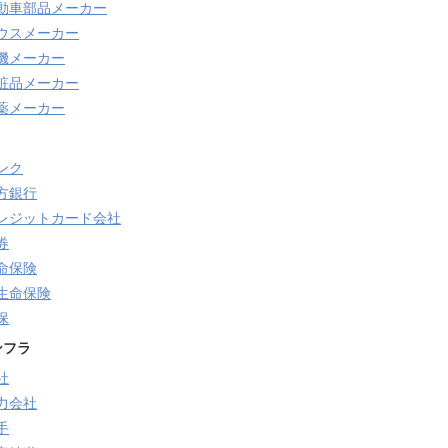
動車部品メーカー
ウスメーカー
機メーカー
粧品メーカー
薬メーカー
ンク
方銀行
レジットカード会社
券
命保険
生命保険
保
ンフラ
社
力会社
手