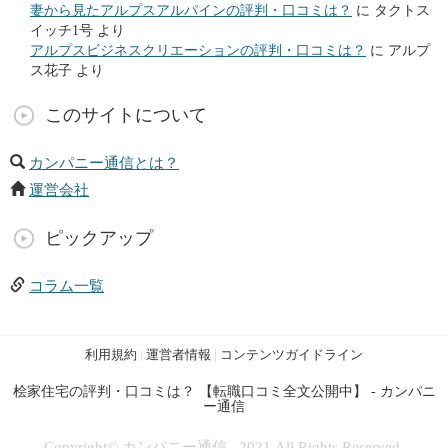
妻から見たアルプスアルパインの評判・口コミは？
に
タクトス
イッチ1号
より
アルプスビジネスクリエーションの評判・口コミは？
に
アルプ
ス花子
より
このサイトについて
カンパニー通信とは？
運営会社
ピックアップ
コラム一覧
利用規約
|
運営者情報
|
コンテンツガイドライン
桧家住宅の評判・口コミは？ 【転職口コミ全文公開中】 - カンパニ
ー通信
Copyright© カンパニー通信 , 2021 All Rights Reserved.