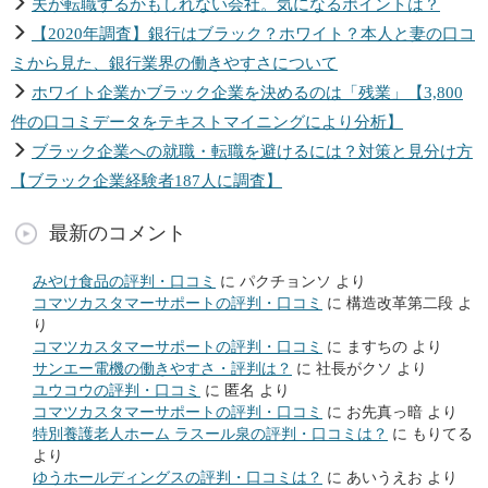
夫が転職するかもしれない会社。気になるポイントは？
【2020年調査】銀行はブラック？ホワイト？本人と妻の口コ
ミから見た、銀行業界の働きやすさについて
ホワイト企業かブラック企業を決めるのは「残業」【3,800
件の口コミデータをテキストマイニングにより分析】
ブラック企業への就職・転職を避けるには？対策と見分け方
【ブラック企業経験者187人に調査】
最新のコメント
みやけ食品の評判・口コミ
に
パクチョンソ
より
コマツカスタマーサポートの評判・口コミ
に
構造改革第二段
よ
り
コマツカスタマーサポートの評判・口コミ
に
ますちの
より
サンエー電機の働きやすさ・評判は？
に
社長がクソ
より
ユウコウの評判・口コミ
に
匿名
より
コマツカスタマーサポートの評判・口コミ
に
お先真っ暗
より
特別養護老人ホーム ラスール泉の評判・口コミは？
に
もりてる
より
ゆうホールディングスの評判・口コミは？
に
あいうえお
より