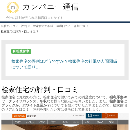
会社の評判が見られる転職口コミサイト
会社の口コミ・評判
桧家住宅の転職・就職口コミ・評判一覧
桧家住宅の評判・口コミは？
回答受付中
桧家住宅の評判はどうですか？桧家住宅の社風や人間関係
について語り…
桧家住宅の評判・口コミ
桧家住宅にお勤めの方に、桧家住宅で働いてみての満足度について、
福利厚生や
ワークライフバランス、年収
など様々な観点から伺いました。また、
桧家住宅は
ブラックか、ホワイト企業か？
についても教えていただきましたので、桧家住宅
のリアルな口コミ・評判を知りたい方は参考にしてみましょう。