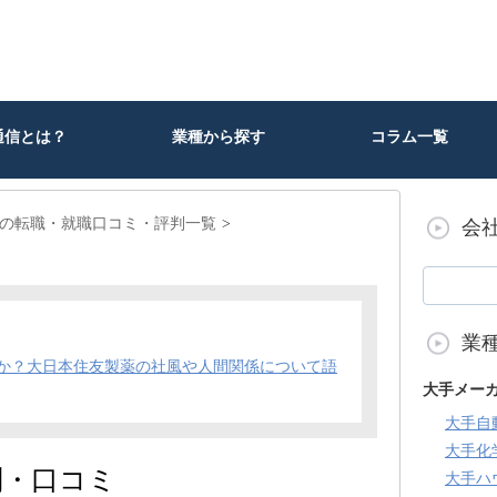
通信とは？
業種から探す
コラム一覧
の転職・就職口コミ・評判一覧
会
業
か？大日本住友製薬の社風や人間関係について語
大手メー
大手自
大手化
判・口コミ
大手ハ