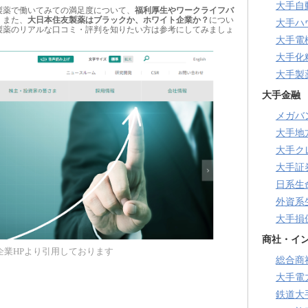
大手自
製薬で働いてみての満足度について、
福利厚生やワークライフバ
。また、
大日本住友製薬はブラックか、ホワイト企業か？
につい
大手ハ
製薬のリアルな口コミ・評判を知りたい方は参考にしてみましょ
大手電
大手化
大手製
大手金融
メガバ
大手地
大手ク
大手証
日系生
外資系
大手損
商社・イ
企業HPより引用しております
総合商
大手電
鉄道大