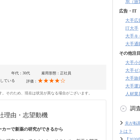
JR（
広告・IT
大手広
IT大手
大手キ
大手通
その他注
大手小
大手ゼ
年代：30代
雇用形態：正社員
大手旅
★★★★☆
している
評価：
大手運
のです。そのため、現在は状況が異なる場合がございます。
人材業
調
社理由・志望動機
夫が転
ーカーで新薬の研究ができるから
トは？
【20