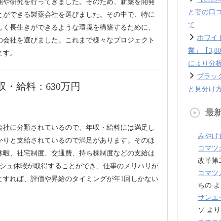
強や研究を行ってきました。そのため、新薬を開発
と妻の口
とができる製薬会社を選びました。その中で、特に
て
しく長生きができるような環境を構築するために、
ホワイ
の会社を選びました。これまで様々なプロジェクト
業」【3,
ます。
により分
ブラッ
・給料：630万円
と見分け方
最
会社に分類されているので、年収・給料には満足し
みやけ
かりと支給されているので満足があります。そのほ
コマツ
休暇、社宅制度、交通費、持ち株制度などの支給は
改革第
ッシュ休暇が取得することができ、仕事のメリハリが
コマツ
とすれば、評価や昇給のタイミングが年1回しかない
ちの
よ
サンエ
ソ
より