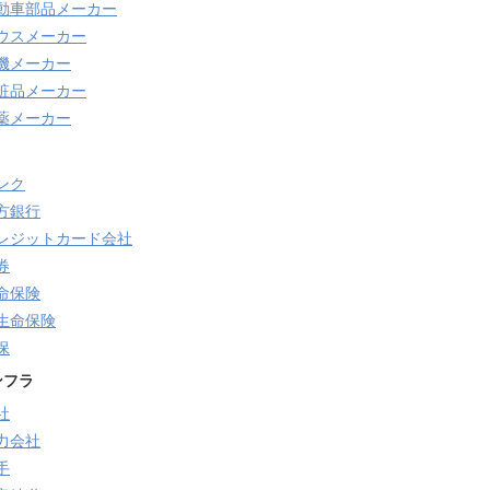
動車部品メーカー
ウスメーカー
機メーカー
粧品メーカー
薬メーカー
ンク
方銀行
レジットカード会社
券
命保険
生命保険
保
ンフラ
社
力会社
手