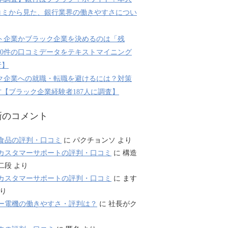
コミから見た、銀行業界の働きやすさについ
ト企業かブラック企業を決めるのは「残
800件の口コミデータをテキストマイニング
析】
ク企業への就職・転職を避けるには？対策
【ブラック企業経験者187人に調査】
新のコメント
食品の評判・口コミ
に
パクチョンソ
より
カスタマーサポートの評判・口コミ
に
構造
二段
より
カスタマーサポートの評判・口コミ
に
ます
り
ー電機の働きやすさ・評判は？
に
社長がク