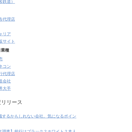
旅客鉄道）
告代理店
ャリア
販サイト
目業種
売
ネコン
行代理店
送会社
界大手
査リリース
職するかもしれない会社。気になるポイン
20年調査】銀行はブラック？ホワイト？本人