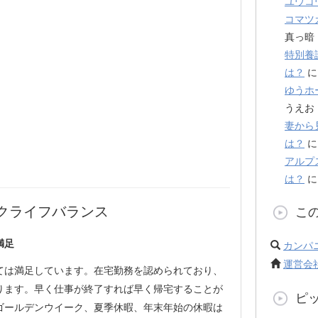
ユウコ
コマツ
真っ暗
特別養
は？
ゆうホ
うえお
妻から
は？
アルプ
は？
クライフバランス
こ
満足
カンパ
運営会
ては満足しています。在宅勤務を認められており、
ります。早く仕事が終了すれば早く帰宅することが
ピ
ゴールデンウイーク、夏季休暇、年末年始の休暇は