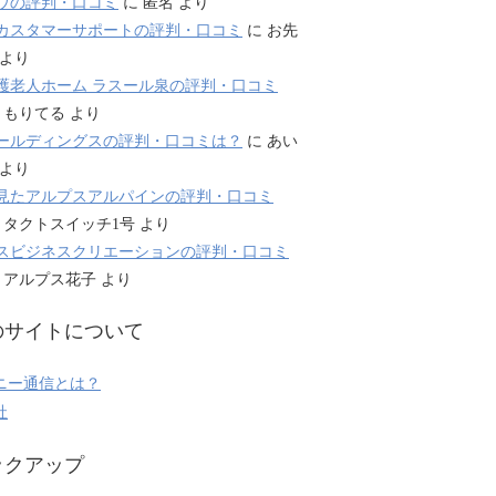
ウの評判・口コミ
に
匿名
より
カスタマーサポートの評判・口コミ
に
お先
より
護老人ホーム ラスール泉の評判・口コミ
に
もりてる
より
ールディングスの評判・口コミは？
に
あい
より
見たアルプスアルパインの評判・口コミ
に
タクトスイッチ1号
より
スビジネスクリエーションの評判・口コミ
に
アルプス花子
より
のサイトについて
ニー通信とは？
社
ックアップ