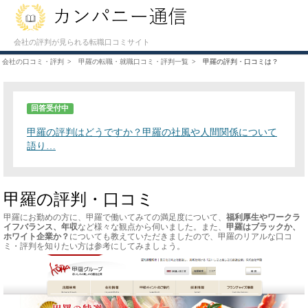
会社の評判が見られる転職口コミサイト
会社の口コミ・評判
甲羅の転職・就職口コミ・評判一覧
甲羅の評判・口コミは？
回答受付中
甲羅の評判はどうですか？甲羅の社風や人間関係について
語り…
甲羅の評判・口コミ
甲羅にお勤めの方に、甲羅で働いてみての満足度について、
福利厚生やワークラ
イフバランス、年収
など様々な観点から伺いました。また、
甲羅はブラックか、
ホワイト企業か？
についても教えていただきましたので、甲羅のリアルな口コ
ミ・評判を知りたい方は参考にしてみましょう。