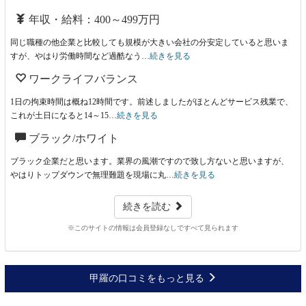
年収・給料：400～499万円
同じ職種の他企業と比較しても規模が大きい会社の分安定していると思いま
すが、やはり労働時間など過酷なう…
続きを見る
ワークライフバランス
1日の拘束時間は概ね12時間です。前述しましたがほとんどサービス残業で、
これが土日になると14～15…
続きを見る
ブラック/ホワイト
ブラック企業だと思います。業界の風潮ですので致し方ないと思いますが、
やはりトップダウンで無理難題を現場に丸…
続きを見る
続きを読む
※このサイトの情報は会員登録なしですべて見られます
甲羅の口コミをもっと見る