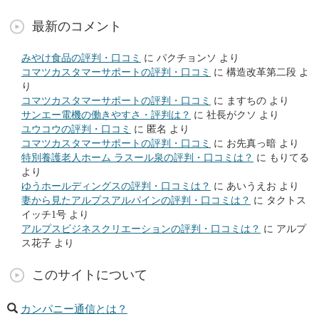
最新のコメント
みやけ食品の評判・口コミ
に
パクチョンソ
より
コマツカスタマーサポートの評判・口コミ
に
構造改革第二段
よ
り
コマツカスタマーサポートの評判・口コミ
に
ますちの
より
サンエー電機の働きやすさ・評判は？
に
社長がクソ
より
ユウコウの評判・口コミ
に
匿名
より
コマツカスタマーサポートの評判・口コミ
に
お先真っ暗
より
特別養護老人ホーム ラスール泉の評判・口コミは？
に
もりてる
より
ゆうホールディングスの評判・口コミは？
に
あいうえお
より
妻から見たアルプスアルパインの評判・口コミは？
に
タクトス
イッチ1号
より
アルプスビジネスクリエーションの評判・口コミは？
に
アルプ
ス花子
より
このサイトについて
カンパニー通信とは？