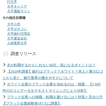
IT大手
大手キャリア
大手通販サイト
その他注目業種
大手小売
大手ゼネコン
大手旅行代理店
大手運送会社
人材業界大手
調査リリース
夫が転職するかもしれない会社。気になるポイントは？
【2020年調査】銀行はブラック？ホワイト？本人と妻の口コ
ミから見た、銀行業界の働きやすさについて
ホワイト企業かブラック企業を決めるのは「残業」【3,800
件の口コミデータをテキストマイニングにより分析】
ブラック企業への就職・転職を避けるには？対策と見分け方
【ブラック企業経験者187人に調査】