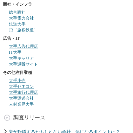
商社・インフラ
総合商社
大手電力会社
鉄道大手
JR（旅客鉄道）
広告・IT
大手広告代理店
IT大手
大手キャリア
大手通販サイト
その他注目業種
大手小売
大手ゼネコン
大手旅行代理店
大手運送会社
人材業界大手
調査リリース
夫が転職するかもしれない会社。気になるポイントは？