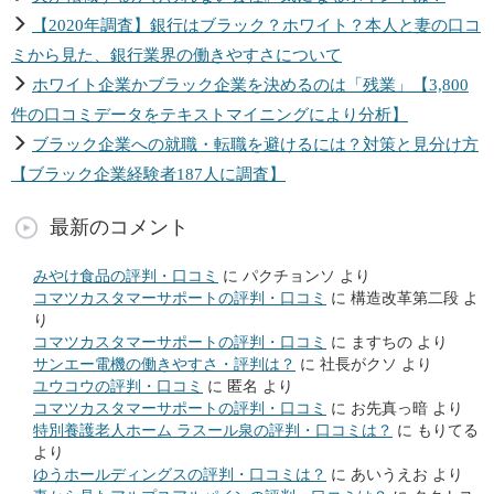
【2020年調査】銀行はブラック？ホワイト？本人と妻の口コ
ミから見た、銀行業界の働きやすさについて
ホワイト企業かブラック企業を決めるのは「残業」【3,800
件の口コミデータをテキストマイニングにより分析】
ブラック企業への就職・転職を避けるには？対策と見分け方
【ブラック企業経験者187人に調査】
最新のコメント
みやけ食品の評判・口コミ
に
パクチョンソ
より
コマツカスタマーサポートの評判・口コミ
に
構造改革第二段
よ
り
コマツカスタマーサポートの評判・口コミ
に
ますちの
より
サンエー電機の働きやすさ・評判は？
に
社長がクソ
より
ユウコウの評判・口コミ
に
匿名
より
コマツカスタマーサポートの評判・口コミ
に
お先真っ暗
より
特別養護老人ホーム ラスール泉の評判・口コミは？
に
もりてる
より
ゆうホールディングスの評判・口コミは？
に
あいうえお
より