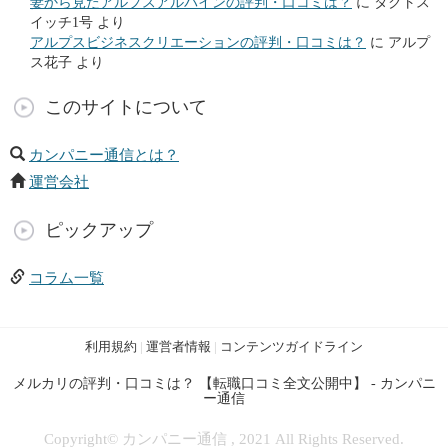
妻から見たアルプスアルパインの評判・口コミは？
に
タクトス
イッチ1号
より
アルプスビジネスクリエーションの評判・口コミは？
に
アルプ
ス花子
より
このサイトについて
カンパニー通信とは？
運営会社
ピックアップ
コラム一覧
利用規約
|
運営者情報
|
コンテンツガイドライン
メルカリの評判・口コミは？ 【転職口コミ全文公開中】 - カンパニ
ー通信
Copyright© カンパニー通信 , 2021 All Rights Reserved.