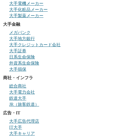
大手電機メーカー
大手化粧品メーカー
大手製薬メーカー
大手金融
メガバンク
大手地方銀行
大手クレジットカード会社
大手証券
日系生命保険
外資系生命保険
大手損保
商社・インフラ
総合商社
大手電力会社
鉄道大手
JR（旅客鉄道）
広告・IT
大手広告代理店
IT大手
大手キャリア