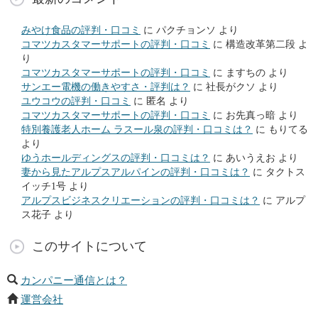
みやけ食品の評判・口コミ
に
パクチョンソ
より
コマツカスタマーサポートの評判・口コミ
に
構造改革第二段
よ
り
コマツカスタマーサポートの評判・口コミ
に
ますちの
より
サンエー電機の働きやすさ・評判は？
に
社長がクソ
より
ユウコウの評判・口コミ
に
匿名
より
コマツカスタマーサポートの評判・口コミ
に
お先真っ暗
より
特別養護老人ホーム ラスール泉の評判・口コミは？
に
もりてる
より
ゆうホールディングスの評判・口コミは？
に
あいうえお
より
妻から見たアルプスアルパインの評判・口コミは？
に
タクトス
イッチ1号
より
アルプスビジネスクリエーションの評判・口コミは？
に
アルプ
ス花子
より
このサイトについて
カンパニー通信とは？
運営会社