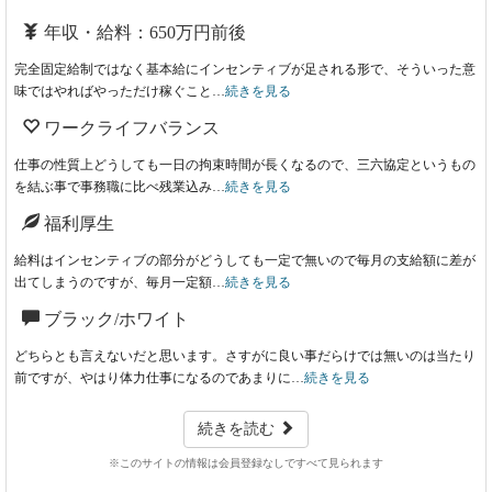
年収・給料：650万円前後
完全固定給制ではなく基本給にインセンティブが足される形で、そういった意
味ではやればやっただけ稼ぐこと…
続きを見る
ワークライフバランス
仕事の性質上どうしても一日の拘束時間が長くなるので、三六協定というもの
を結ぶ事で事務職に比べ残業込み…
続きを見る
福利厚生
給料はインセンティブの部分がどうしても一定で無いので毎月の支給額に差が
出てしまうのですが、毎月一定額…
続きを見る
ブラック/ホワイト
どちらとも言えないだと思います。さすがに良い事だらけでは無いのは当たり
前ですが、やはり体力仕事になるのであまりに…
続きを見る
続きを読む
※このサイトの情報は会員登録なしですべて見られます