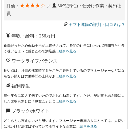
★★★★☆
評価：
／
30代(男性)・仕分け作業・契約社
員
ヤマト運輸の評判・口コミは？
年収・給料：256万円
夜勤だったため夜勤手当が上乗せされて、昼間の仕事に比べれば時間当たり多
く稼げるように感じたので満足感…
続きを見る
ワークライフバランス
良い点は、月毎の残業時間をそこそこ管理しているのでマネージャーなどにな
らない限りは労働時間の上限があ…
続きを見る
福利厚生
厚生年金に加入で来ていたのでおおむね満足です。ただ、契約書を結ぶ際に大
した説明も無しに「厚友会」と言…
続きを見る
ブラック/ホワイト
どちらとも言えないだと思います。マネージャー未満の人にとっては、人使い
は荒いけど法律は守っていてホワイトな企業に…
続きを見る