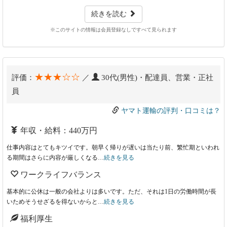
続きを読む
※このサイトの情報は会員登録なしですべて見られます
★★★☆☆
評価：
／
30代(男性)・配達員、営業・正社
員
ヤマト運輸の評判・口コミは？
年収・給料：440万円
仕事内容はとてもキツイです。朝早く帰りが遅いは当たり前、繁忙期といわれ
る期間はさらに内容が厳しくなる…
続きを見る
ワークライフバランス
基本的に公休は一般の会社よりは多いです。ただ、それは1日の労働時間が長
いためそうせざるを得ないからと…
続きを見る
福利厚生