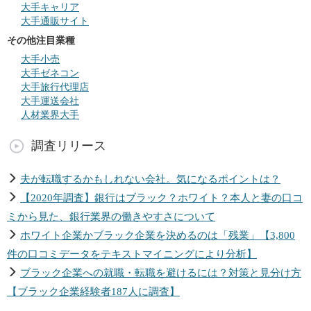
大手キャリア
大手通販サイト
その他注目業種
大手小売
大手ゼネコン
大手旅行代理店
大手運送会社
人材業界大手
調査リリース
夫が転職するかもしれない会社。気になるポイントは？
【2020年調査】銀行はブラック？ホワイト？本人と妻の口コ
ミから見た、銀行業界の働きやすさについて
ホワイト企業かブラック企業を決めるのは「残業」【3,800
件の口コミデータをテキストマイニングにより分析】
ブラック企業への就職・転職を避けるには？対策と見分け方
【ブラック企業経験者187人に調査】