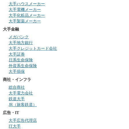
大手ハウスメーカー
大手電機メーカー
大手化粧品メーカー
大手製薬メーカー
大手金融
メガバンク
大手地方銀行
大手クレジットカード会社
大手証券
日系生命保険
外資系生命保険
大手損保
商社・インフラ
総合商社
大手電力会社
鉄道大手
JR（旅客鉄道）
広告・IT
大手広告代理店
IT大手