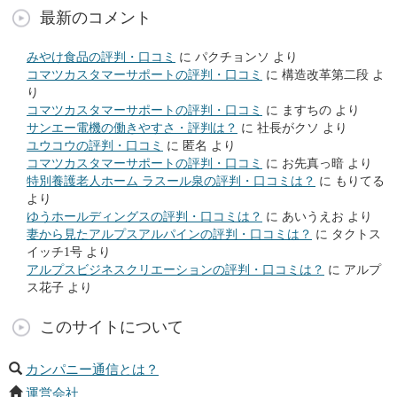
最新のコメント
みやけ食品の評判・口コミ
に
パクチョンソ
より
コマツカスタマーサポートの評判・口コミ
に
構造改革第二段
よ
り
コマツカスタマーサポートの評判・口コミ
に
ますちの
より
サンエー電機の働きやすさ・評判は？
に
社長がクソ
より
ユウコウの評判・口コミ
に
匿名
より
コマツカスタマーサポートの評判・口コミ
に
お先真っ暗
より
特別養護老人ホーム ラスール泉の評判・口コミは？
に
もりてる
より
ゆうホールディングスの評判・口コミは？
に
あいうえお
より
妻から見たアルプスアルパインの評判・口コミは？
に
タクトス
イッチ1号
より
アルプスビジネスクリエーションの評判・口コミは？
に
アルプ
ス花子
より
このサイトについて
カンパニー通信とは？
運営会社