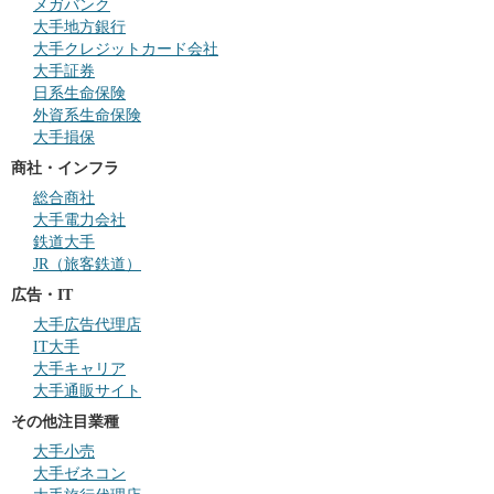
メガバンク
大手地方銀行
大手クレジットカード会社
大手証券
日系生命保険
外資系生命保険
大手損保
商社・インフラ
総合商社
大手電力会社
鉄道大手
JR（旅客鉄道）
広告・IT
大手広告代理店
IT大手
大手キャリア
大手通販サイト
その他注目業種
大手小売
大手ゼネコン