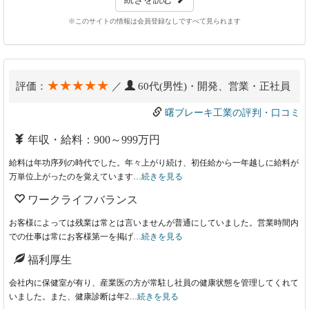
※このサイトの情報は会員登録なしですべて見られます
★★★★★
評価：
／
60代(男性)・開発、営業・正社員
曙ブレーキ工業の評判・口コミ
年収・給料：900～999万円
給料は年功序列の時代でした。年々上がり続け、初任給から一年越しに給料が
万単位上がったのを覚えています…
続きを見る
ワークライフバランス
お客様によっては残業は常とは言いませんが普通にしていました。営業時間内
での仕事は常にお客様第一を掲げ…
続きを見る
福利厚生
会社内に保健室が有り、産業医の方が常駐し社員の健康状態を管理してくれて
いました。また、健康診断は年2…
続きを見る