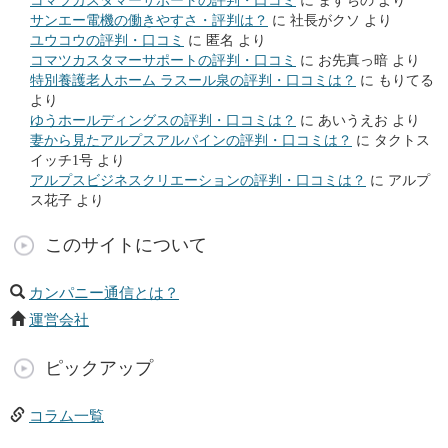
コマツカスタマーサポートの評判・口コミ
に
ますちの
より
サンエー電機の働きやすさ・評判は？
に
社長がクソ
より
ユウコウの評判・口コミ
に
匿名
より
コマツカスタマーサポートの評判・口コミ
に
お先真っ暗
より
特別養護老人ホーム ラスール泉の評判・口コミは？
に
もりてる
より
ゆうホールディングスの評判・口コミは？
に
あいうえお
より
妻から見たアルプスアルパインの評判・口コミは？
に
タクトス
イッチ1号
より
アルプスビジネスクリエーションの評判・口コミは？
に
アルプ
ス花子
より
このサイトについて
カンパニー通信とは？
運営会社
ピックアップ
コラム一覧