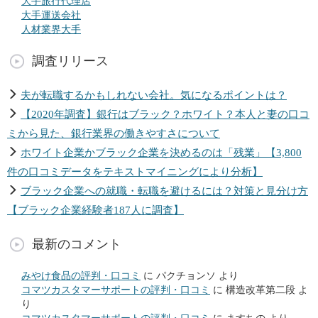
大手旅行代理店
大手運送会社
人材業界大手
調査リリース
夫が転職するかもしれない会社。気になるポイントは？
【2020年調査】銀行はブラック？ホワイト？本人と妻の口コ
ミから見た、銀行業界の働きやすさについて
ホワイト企業かブラック企業を決めるのは「残業」【3,800
件の口コミデータをテキストマイニングにより分析】
ブラック企業への就職・転職を避けるには？対策と見分け方
【ブラック企業経験者187人に調査】
最新のコメント
みやけ食品の評判・口コミ
に
パクチョンソ
より
コマツカスタマーサポートの評判・口コミ
に
構造改革第二段
よ
り