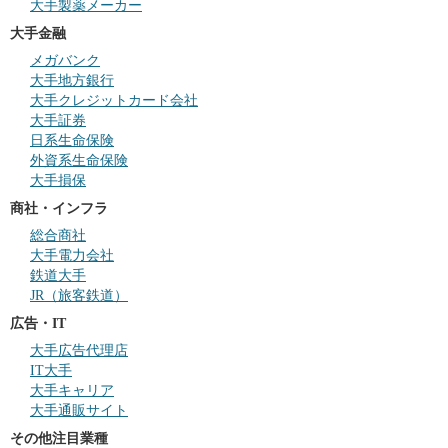
大手製薬メーカー
大手金融
メガバンク
大手地方銀行
大手クレジットカード会社
大手証券
日系生命保険
外資系生命保険
大手損保
商社・インフラ
総合商社
大手電力会社
鉄道大手
JR（旅客鉄道）
広告・IT
大手広告代理店
IT大手
大手キャリア
大手通販サイト
その他注目業種