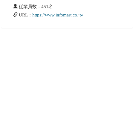
従業員数：451名
URL：
https://www.infomart.co.jp/