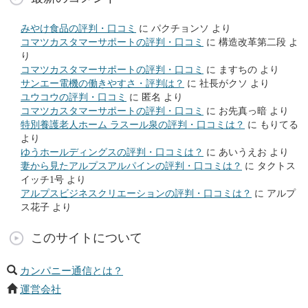
みやけ食品の評判・口コミ
に
パクチョンソ
より
コマツカスタマーサポートの評判・口コミ
に
構造改革第二段
よ
り
コマツカスタマーサポートの評判・口コミ
に
ますちの
より
サンエー電機の働きやすさ・評判は？
に
社長がクソ
より
ユウコウの評判・口コミ
に
匿名
より
コマツカスタマーサポートの評判・口コミ
に
お先真っ暗
より
特別養護老人ホーム ラスール泉の評判・口コミは？
に
もりてる
より
ゆうホールディングスの評判・口コミは？
に
あいうえお
より
妻から見たアルプスアルパインの評判・口コミは？
に
タクトス
イッチ1号
より
アルプスビジネスクリエーションの評判・口コミは？
に
アルプ
ス花子
より
このサイトについて
カンパニー通信とは？
運営会社