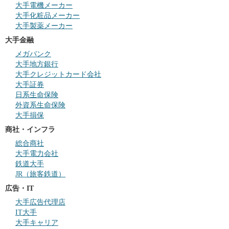
大手電機メーカー
大手化粧品メーカー
大手製薬メーカー
大手金融
メガバンク
大手地方銀行
大手クレジットカード会社
大手証券
日系生命保険
外資系生命保険
大手損保
商社・インフラ
総合商社
大手電力会社
鉄道大手
JR（旅客鉄道）
広告・IT
大手広告代理店
IT大手
大手キャリア