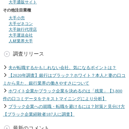
大手通販サイト
その他注目業種
大手小売
大手ゼネコン
大手旅行代理店
大手運送会社
人材業界大手
調査リリース
夫が転職するかもしれない会社。気になるポイントは？
【2020年調査】銀行はブラック？ホワイト？本人と妻の口コ
ミから見た、銀行業界の働きやすさについて
ホワイト企業かブラック企業を決めるのは「残業」【3,800
件の口コミデータをテキストマイニングにより分析】
ブラック企業への就職・転職を避けるには？対策と見分け方
【ブラック企業経験者187人に調査】
最新のコメント