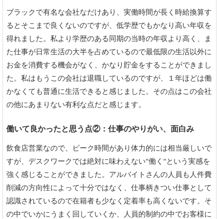
ブラックで有名な会社なだけあり、実働時間が長く時給換算す
るとそこまで良くないのですが、低学歴でもかなり高い年収を
得れました。私より学歴のある同期の当時の年収より高く、ま
た仕事が日常生活の大半を占めているので最低限の生活以外に
お金を消費する機会がなく、かなり貯金をすることができまし
た。私はもうこの会社は退職しているのですが、１年ほどは働
かなくても普通に生活できると感じました。その点はこの会社
の他にあまりない有利な点だと感じます。
働いて良かったと思う点②：仕事のやりがい、面白み
飲食店営業なので、ピーク時間があり体力的には相当厳しいで
すが、デスクワークでは絶対に味わえない"働く"という実感を
強く感じることができました。アルバイトさんの人員も人件費
削減の方向性によって十分ではなく、仕事柄きつい仕事として
認識されているので在籍者も少なく定着率も高くないです。そ
の中でいかにうまく回していくか、人員的制約の中でお客様に