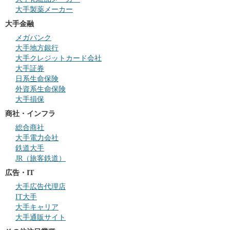
大手製薬メーカー
大手金融
メガバンク
大手地方銀行
大手クレジットカード会社
大手証券
日系生命保険
外資系生命保険
大手損保
商社・インフラ
総合商社
大手電力会社
鉄道大手
JR（旅客鉄道）
広告・IT
大手広告代理店
IT大手
大手キャリア
大手通販サイト