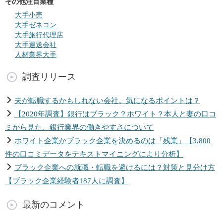
その他注目業種
大手小売
大手ゼネコン
大手旅行代理店
大手運送会社
人材業界大手
調査リリース
夫が転職するかもしれない会社。気になるポイントは？
【2020年調査】銀行はブラック？ホワイト？本人と妻の口コ
ミから見た、銀行業界の働きやすさについて
ホワイト企業かブラック企業を決めるのは「残業」【3,800
件の口コミデータをテキストマイニングにより分析】
ブラック企業への就職・転職を避けるには？対策と見分け方
【ブラック企業経験者187人に調査】
最新のコメント