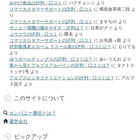
みやけ食品の評判・口コミ
に
パクチョンソ
より
コマツカスタマーサポートの評判・口コミ
に
構造改革第二段
よ
り
コマツカスタマーサポートの評判・口コミ
に
ますちの
より
サンエー電機の働きやすさ・評判は？
に
社長がクソ
より
ユウコウの評判・口コミ
に
匿名
より
コマツカスタマーサポートの評判・口コミ
に
お先真っ暗
より
特別養護老人ホーム ラスール泉の評判・口コミは？
に
もりてる
より
ゆうホールディングスの評判・口コミは？
に
あいうえお
より
妻から見たアルプスアルパインの評判・口コミは？
に
タクトス
イッチ1号
より
アルプスビジネスクリエーションの評判・口コミは？
に
アルプ
ス花子
より
このサイトについて
カンパニー通信とは？
運営会社
ピックアップ