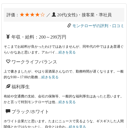
★★★★☆
評価：
／
20代(女性)・接客業・準社員
モンテローザの評判・口コミ
年収・給料：200～299万円
そこまでお給料が良かったわけではありませんが、同年代の中ではまあ普通ぐ
らいかなあと思います。アルバイ…
続きを見る
ワークライフバランス
上で書きましたが、やはり居酒屋さんなので、勤務時間が遅くなります。一般
的な9:00～17:00の勤務…
続きを見る
福利厚生
有給や交通費の支給、会社の保険等、一般的な福利厚生はあったと思います。
かと言って特別モンテローザは他…
続きを見る
ブラック/ホワイト
ホワイト企業だと思います。たまにニュースで見るような、ギスギスした人間
関係とかではなかったし、自分とは合わ…
続きを見る