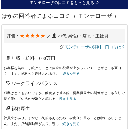
モンテローザの口コミをもっと見る
ほかの回答者による口コミ（ モンテローザ ）
★★★★★
評価：
／
20代(男性)・店長・正社員
モンテローザの評判・口コミは？
年収・給料：600万円
お客様を笑顔にし続けることで自身の役職が上がっていくことがとても面白
く、すぐに給料へと反映される点に…
続きを見る
ワークライフバランス
残業はとても多いですが、飲食店は基本的に従業員同士の関係がとても良好で
長く働いているのが嫌だと感じる…
続きを見る
福利厚生
社員寮があり、まかない制度もあるため、衣食住に困ることは特にありませ
ん。また、店舗異動等があり、引っ…
続きを見る