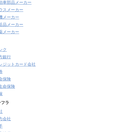
動車部品メーカー
ウスメーカー
機メーカー
粧品メーカー
薬メーカー
ンク
方銀行
レジットカード会社
券
命保険
生命保険
保
ンフラ
社
力会社
手