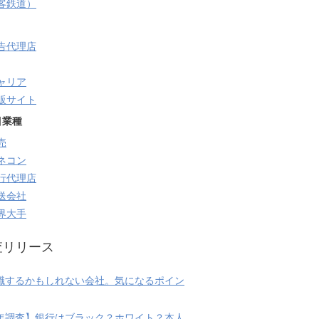
旅客鉄道）
告代理店
ャリア
販サイト
目業種
売
ネコン
行代理店
送会社
界大手
査リリース
職するかもしれない会社。気になるポイン
20年調査】銀行はブラック？ホワイト？本人