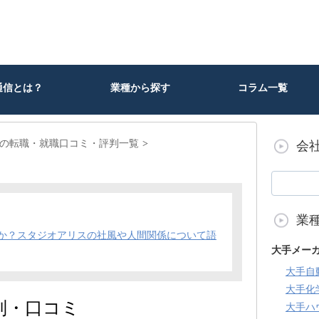
通信とは？
業種から探す
コラム一覧
の転職・就職口コミ・評判一覧
会
業
か？スタジオアリスの社風や人間関係について語
大手メー
大手自
大手化
判・口コミ
大手ハ