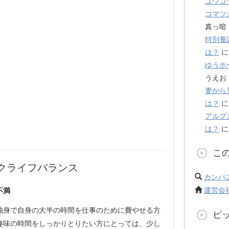
ユウコ
コマツ
真っ暗
特別養
は？
ゆうホ
うえお
妻から
は？
アルプ
は？
こ
クライフバランス
カンパ
運営会
不満
独身で自身の大半の時間を仕事のために費やせる方
ピ
趣味の時間をしっかりとりたい方にとっては、少し