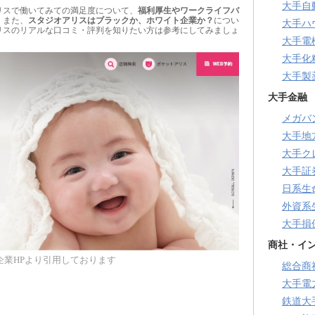
大手自
リスで働いてみての満足度について、
福利厚生やワークライフバ
。また、
スタジオアリスはブラックか、ホワイト企業か？
につい
大手ハ
リスのリアルな口コミ・評判を知りたい方は参考にしてみましょ
大手電
大手化
大手製
大手金融
メガバ
大手地
大手ク
大手証
日系生
外資系
大手損
商社・イ
企業HPより引用しております
総合商
大手電
鉄道大