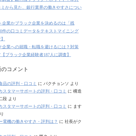
コミから見た、銀行業界の働きやすさについ
ト企業かブラック企業を決めるのは「残
800件の口コミデータをテキストマイニング
析】
ク企業への就職・転職を避けるには？対策
【ブラック企業経験者187人に調査】
新のコメント
食品の評判・口コミ
に
パクチョンソ
より
カスタマーサポートの評判・口コミ
に
構造
二段
より
カスタマーサポートの評判・口コミ
に
ます
り
ー電機の働きやすさ・評判は？
に
社長がク