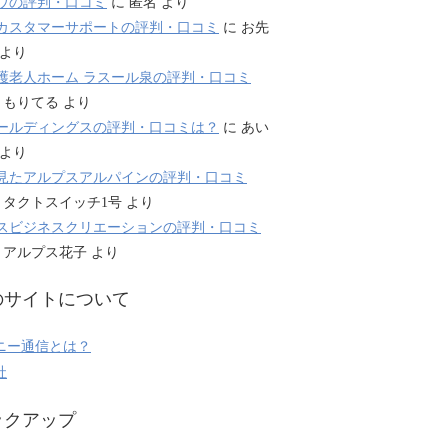
ウの評判・口コミ
に
匿名
より
カスタマーサポートの評判・口コミ
に
お先
より
護老人ホーム ラスール泉の評判・口コミ
に
もりてる
より
ールディングスの評判・口コミは？
に
あい
より
見たアルプスアルパインの評判・口コミ
に
タクトスイッチ1号
より
スビジネスクリエーションの評判・口コミ
に
アルプス花子
より
のサイトについて
ニー通信とは？
社
ックアップ