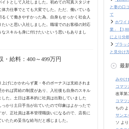
バイトとして入社しました。初めての写真スタジオ
と妻の口
に体力仕事でとても大変でした。ただ、働いている
て
明るくて働きやすかった為、自身もせっかく社会人
ホワイ
りたいと思い入社しました。職場でのお客様の対応
業」【3,
うなスキルも身に付けたいという思いもありまし
により分
ブラッ
と見分け方
・給料：400～499万円
最
みやけ
り上げにかかわらず夏・冬のボーナスは支給されま
コマツ
受かれば昇給の制度があり、入社後も自身のスキル
改革第
ました。土日は基本的に社員は出勤していました
コマツ
しっかり土日手当が出ていたので印象はよかったで
ちの
よ
すが、正社員は基本管理職扱いになるので、店長に
サンエ
ていたため妥当な給与だと感じました。
ソ
より