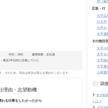
JR（
広告・IT
大手広
IT大手
大手キ
大手通
その他注
大手小
大手ゼ
年代：20代
雇用形態：正社員
大手旅
：過去2年以内に在籍していた
大手運
人材業
のです。そのため、現在は状況が異なる場合がございます。
調
社理由・志望動機
夫が転
携わる仕事をしたかったから
トは？
【20