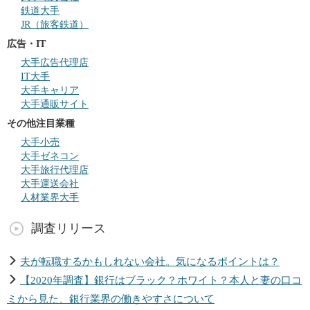
鉄道大手
JR（旅客鉄道）
広告・IT
大手広告代理店
IT大手
大手キャリア
大手通販サイト
その他注目業種
大手小売
大手ゼネコン
大手旅行代理店
大手運送会社
人材業界大手
調査リリース
夫が転職するかもしれない会社。気になるポイントは？
【2020年調査】銀行はブラック？ホワイト？本人と妻の口コ
ミから見た、銀行業界の働きやすさについて