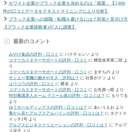
ホワイト企業かブラック企業を決めるのは「残業」【3,800
件の口コミデータをテキストマイニングにより分析】
ブラック企業への就職・転職を避けるには？対策と見分け方
【ブラック企業経験者187人に調査】
最新のコメント
みやけ食品の評判・口コミ
に
パクチョンソ
より
コマツカスタマーサポートの評判・口コミ
に
構造改革第二段
よ
り
コマツカスタマーサポートの評判・口コミ
に
ますちの
より
サンエー電機の働きやすさ・評判は？
に
社長がクソ
より
ユウコウの評判・口コミ
に
匿名
より
コマツカスタマーサポートの評判・口コミ
に
お先真っ暗
より
特別養護老人ホーム ラスール泉の評判・口コミは？
に
もりてる
より
ゆうホールディングスの評判・口コミは？
に
あいうえお
より
妻から見たアルプスアルパインの評判・口コミは？
に
タクトス
イッチ1号
より
アルプスビジネスクリエーションの評判・口コミは？
に
アルプ
ス花子
より