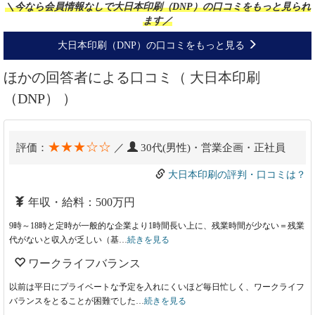
＼今なら会員情報なしで大日本印刷（DNP）の口コミをもっと見られ
ます／
大日本印刷（DNP）の口コミをもっと見る
ほかの回答者による口コミ（ 大日本印刷
（DNP） ）
★★★☆☆
評価：
／
30代(男性)・営業企画・正社員
大日本印刷の評判・口コミは？
年収・給料：500万円
9時～18時と定時が一般的な企業より1時間長い上に、残業時間が少ない＝残業
代がないと収入が乏しい（基…
続きを見る
ワークライフバランス
以前は平日にプライベートな予定を入れにくいほど毎日忙しく、ワークライフ
バランスをとることが困難でした…
続きを見る