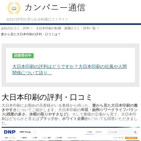
会社の評判が見られる転職口コミサイト
会社の口コミ・評判
大日本印刷の転職・就職口コミ・評判一覧
妻から見た大日本印刷の評判・口コミは？
回答受付中
大日本印刷の評判はどうですか？大日本印刷の社風や人間
関係について語り…
大日本印刷の評判・口コミ
大日本印刷にお勤めの旦那様がいる奥様から伺った、
妻から見た大日本印刷の働
きやすさ
についてご紹介します。大日本印刷の
年収・給料
や
ワークライフバラン
ス(残業の多さ、休暇の取りやすさなど)
、そして奥様の立場から見て、大日本印
刷はどちらかと言えば
ブラックか、ホワイト企業か
についても回答いただきまし
た。