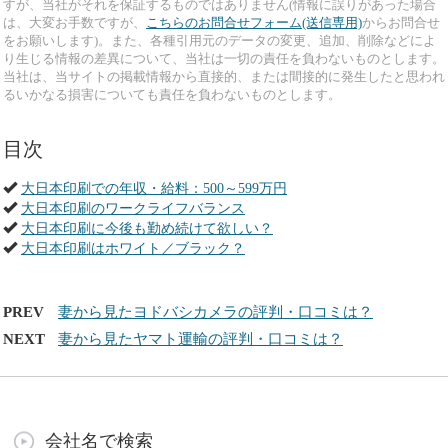
すが、当社がそれを保証するものではありません(情報に誤りがあった場合
は、大変お手数ですが、
こちらのお問合せフォーム(送信専用)
からお問合せ
をお願いします)。また、各種引用元のデータの変更、追加、削除などによ
り生じる情報の差異について、当社は一切の責任を負わないものとします。
当社は、当サイトの掲載情報から直接的、または間接的に発生したと思われ
るいかなる損害についても責任を負わないものとします。
目次
大日本印刷での年収・給料：500～599万円
大日本印刷のワークライフバランス
大日本印刷に今後も勤め続けて欲しい？
大日本印刷はホワイト／ブラック？
PREV
妻から見たヨドバシカメラの評判・口コミは？
NEXT
妻から見たヤマト運輸の評判・口コミは？
会社名で検索