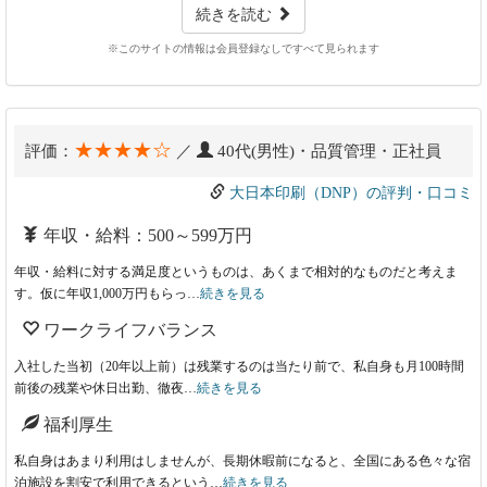
続きを読む
※このサイトの情報は会員登録なしですべて見られます
★★★★☆
評価：
／
40代(男性)・品質管理・正社員
大日本印刷（DNP）の評判・口コミ
年収・給料：500～599万円
年収・給料に対する満足度というものは、あくまで相対的なものだと考えま
す。仮に年収1,000万円もらっ…
続きを見る
ワークライフバランス
入社した当初（20年以上前）は残業するのは当たり前で、私自身も月100時間
前後の残業や休日出勤、徹夜…
続きを見る
福利厚生
私自身はあまり利用はしませんが、長期休暇前になると、全国にある色々な宿
泊施設を割安で利用できるという…
続きを見る