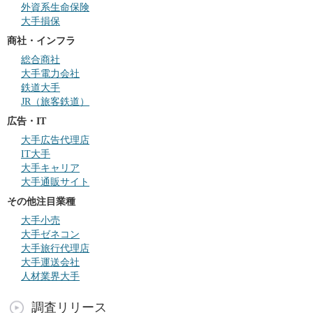
外資系生命保険
大手損保
商社・インフラ
総合商社
大手電力会社
鉄道大手
JR（旅客鉄道）
広告・IT
大手広告代理店
IT大手
大手キャリア
大手通販サイト
その他注目業種
大手小売
大手ゼネコン
大手旅行代理店
大手運送会社
人材業界大手
調査リリース