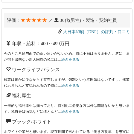
★★★★★
評価：
／
30代(男性)・製造・契約社員
大日本印刷（DNP）の評判・口コミ
年収・給料：400～499万円
今のところ給与面での食い違いがないため、特に不満はありません。逆に、ま
だ何も出来ない新人同然の私には…
続きを見る
ワークライフバランス
残業は確かに少なからず存在しますが、強制という雰囲気はないですし、残業
代もきちんと支払われるので特に…
続きを見る
福利厚生
一般的な福利厚生は揃っており、特別他に必要な方以外は問題ないかと思いま
す。私自身は病気などにほとんど…
続きを見る
ブラック/ホワイト
ホワイト企業だと思います。現在世間で言われている「働き方改革」を忠実に