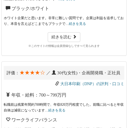
ブラック/ホワイト
ホワイト企業だと思います。非常に難しい質問です。企業は利益を追求してお
り、本音を言えばどこまでもブラックで…
続きを見る
続きを読む
※このサイトの情報は会員登録なしですべて見られます
★★★★☆
評価：
／
30代(女性)・企画開発職・正社員
大日本印刷（DNP）の評判・口コミ
年収・給料：700～799万円
転職前は残業年間約700時間で、年収820万円程度でした。前職に比べると年収
自体は減収になっています…
続きを見る
ワークライフバランス