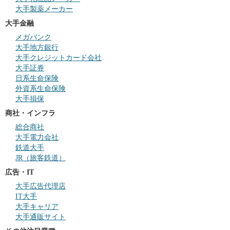
大手製薬メーカー
大手金融
メガバンク
大手地方銀行
大手クレジットカード会社
大手証券
日系生命保険
外資系生命保険
大手損保
商社・インフラ
総合商社
大手電力会社
鉄道大手
JR（旅客鉄道）
広告・IT
大手広告代理店
IT大手
大手キャリア
大手通販サイト