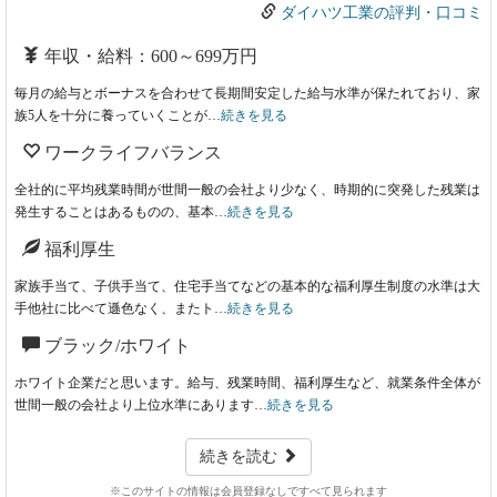
ダイハツ工業の評判・口コミ
年収・給料：600～699万円
毎月の給与とボーナスを合わせて長期間安定した給与水準が保たれており、家
族5人を十分に養っていくことが…
続きを見る
ワークライフバランス
全社的に平均残業時間が世間一般の会社より少なく、時期的に突発した残業は
発生することはあるものの、基本…
続きを見る
福利厚生
家族手当て、子供手当て、住宅手当てなどの基本的な福利厚生制度の水準は大
手他社に比べて遜色なく、またト…
続きを見る
ブラック/ホワイト
ホワイト企業だと思います。給与、残業時間、福利厚生など、就業条件全体が
世間一般の会社より上位水準にあります…
続きを見る
続きを読む
※このサイトの情報は会員登録なしですべて見られます