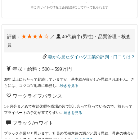
※このサイトの情報は会員登録なしですべて見られます
★★★★☆
評価：
／
40代前半(男性)・品質管理・検査
員
妻から見たダイハツ工業の評判・口コミは？
年収・給料：500～599万円
30年以上にわたって勤続していますが、基本給が僅かしか昇給されません。さ
らには、コツコツ地道に勤務し…
続きを見る
ワークライフバランス
1ヶ月分まとめて有給休暇を職場の皆で話し合って取っているので、前もって
プライベートの予定が立てやすい…
続きを見る
ブラック/ホワイト
ブラック企業だと思います。社員の労働意欲の源だと思う昇給、昇進の機会が