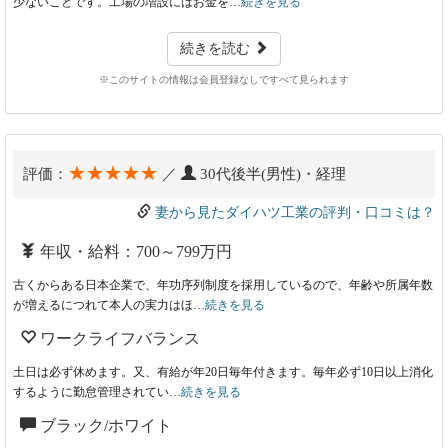
少ないことです。工場の増設にはお金を…
続きを見る
続きを読む
※このサイトの情報は会員登録なしですべて見られます
★★★★★
評価：
／
30代後半(男性)・経理
妻から見たダイハツ工業の評判・口コミは？
年収・給料：700～799万円
古くからある日本企業で、年功序列制度を採用しているので、年齢や所属年数
が増えるにつれて本人の実力はほ…
続きを見る
ワークライフバランス
土日は必ず休めます。又、有給が年20日毎年付きます。毎年必ず10日以上消化
するように勤怠管理されてい…
続きを見る
ブラック/ホワイト