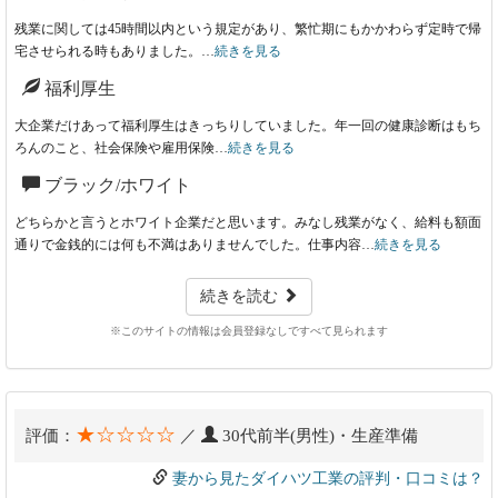
残業に関しては45時間以内という規定があり、繁忙期にもかかわらず定時で帰
宅させられる時もありました。…
続きを見る
福利厚生
大企業だけあって福利厚生はきっちりしていました。年一回の健康診断はもち
ろんのこと、社会保険や雇用保険…
続きを見る
ブラック/ホワイト
どちらかと言うとホワイト企業だと思います。みなし残業がなく、給料も額面
通りで金銭的には何も不満はありませんでした。仕事内容…
続きを見る
続きを読む
※このサイトの情報は会員登録なしですべて見られます
★☆☆☆☆
評価：
／
30代前半(男性)・生産準備
妻から見たダイハツ工業の評判・口コミは？