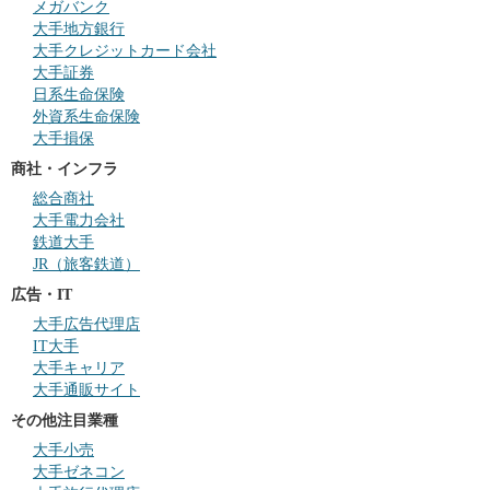
メガバンク
大手地方銀行
大手クレジットカード会社
大手証券
日系生命保険
外資系生命保険
大手損保
商社・インフラ
総合商社
大手電力会社
鉄道大手
JR（旅客鉄道）
広告・IT
大手広告代理店
IT大手
大手キャリア
大手通販サイト
その他注目業種
大手小売
大手ゼネコン