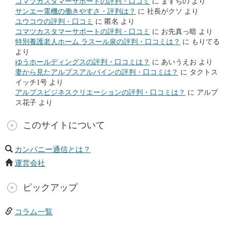
コマツカスタマーサポートの評判・口コミ
に
ますちの
より
サンエー電機の働きやすさ・評判は？
に
社長がクソ
より
ユウコウの評判・口コミ
に
匿名
より
コマツカスタマーサポートの評判・口コミ
に
お先真っ暗
より
特別養護老人ホーム ラスール泉の評判・口コミは？
に
もりてる
より
ゆうホールディングスの評判・口コミは？
に
あいうえお
より
妻から見たアルプスアルパインの評判・口コミは？
に
タクトス
イッチ1号
より
アルプスビジネスクリエーションの評判・口コミは？
に
アルプ
ス花子
より
このサイトについて
カンパニー通信とは？
運営会社
ピックアップ
コラム一覧