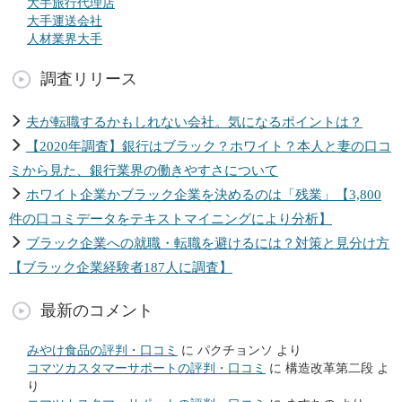
大手旅行代理店
大手運送会社
人材業界大手
調査リリース
夫が転職するかもしれない会社。気になるポイントは？
【2020年調査】銀行はブラック？ホワイト？本人と妻の口コ
ミから見た、銀行業界の働きやすさについて
ホワイト企業かブラック企業を決めるのは「残業」【3,800
件の口コミデータをテキストマイニングにより分析】
ブラック企業への就職・転職を避けるには？対策と見分け方
【ブラック企業経験者187人に調査】
最新のコメント
みやけ食品の評判・口コミ
に
パクチョンソ
より
コマツカスタマーサポートの評判・口コミ
に
構造改革第二段
よ
り