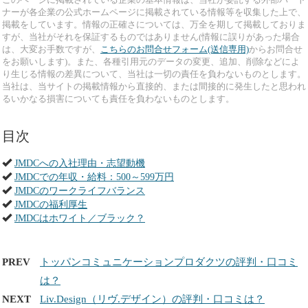
ナーが各企業の公式ホームページに掲載されている情報等を収集した上で、
掲載をしています。情報の正確さについては、万全を期して掲載しておりま
すが、当社がそれを保証するものではありません(情報に誤りがあった場合
は、大変お手数ですが、
こちらのお問合せフォーム(送信専用)
からお問合せ
をお願いします)。また、各種引用元のデータの変更、追加、削除などによ
り生じる情報の差異について、当社は一切の責任を負わないものとします。
当社は、当サイトの掲載情報から直接的、または間接的に発生したと思われ
るいかなる損害についても責任を負わないものとします。
目次
JMDCへの入社理由・志望動機
JMDCでの年収・給料：500～599万円
JMDCのワークライフバランス
JMDCの福利厚生
JMDCはホワイト／ブラック？
PREV
トッパンコミュニケーションプロダクツの評判・口コミ
は？
NEXT
Liv.Design（リヴ.デザイン）の評判・口コミは？