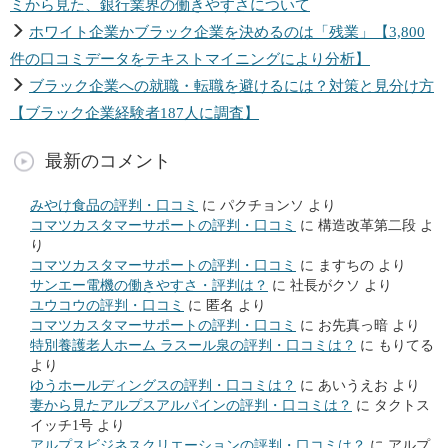
ミから見た、銀行業界の働きやすさについて
ホワイト企業かブラック企業を決めるのは「残業」【3,800
件の口コミデータをテキストマイニングにより分析】
ブラック企業への就職・転職を避けるには？対策と見分け方
【ブラック企業経験者187人に調査】
最新のコメント
みやけ食品の評判・口コミ
に
パクチョンソ
より
コマツカスタマーサポートの評判・口コミ
に
構造改革第二段
よ
り
コマツカスタマーサポートの評判・口コミ
に
ますちの
より
サンエー電機の働きやすさ・評判は？
に
社長がクソ
より
ユウコウの評判・口コミ
に
匿名
より
コマツカスタマーサポートの評判・口コミ
に
お先真っ暗
より
特別養護老人ホーム ラスール泉の評判・口コミは？
に
もりてる
より
ゆうホールディングスの評判・口コミは？
に
あいうえお
より
妻から見たアルプスアルパインの評判・口コミは？
に
タクトス
イッチ1号
より
アルプスビジネスクリエーションの評判・口コミは？
に
アルプ