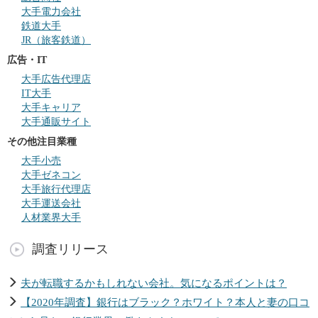
大手電力会社
鉄道大手
JR（旅客鉄道）
広告・IT
大手広告代理店
IT大手
大手キャリア
大手通販サイト
その他注目業種
大手小売
大手ゼネコン
大手旅行代理店
大手運送会社
人材業界大手
調査リリース
夫が転職するかもしれない会社。気になるポイントは？
【2020年調査】銀行はブラック？ホワイト？本人と妻の口コ