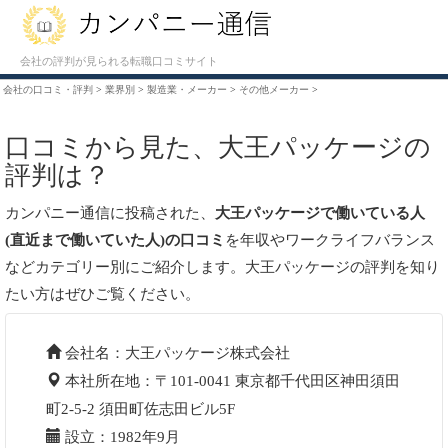
会社の評判が見られる転職口コミサイト
会社の口コミ・評判
>
業界別
>
製造業・メーカー
>
その他メーカー
>
口コミから見た、大王パッケージの
評判は？
カンパニー通信に投稿された、
大王パッケージで働いている人
(直近まで働いていた人)の口コミ
を年収やワークライフバランス
などカテゴリー別にご紹介します。大王パッケージの評判を知り
たい方はぜひご覧ください。
会社名：大王パッケージ株式会社
本社所在地：〒101-0041 東京都千代田区神田須田
町2-5-2 須田町佐志田ビル5F
設立：1982年9月